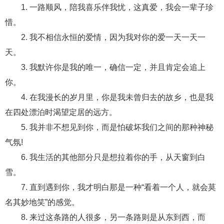
1. 一路顺风，陪我喜乐伴我忧，这真爱，我会一辈子珍
财产分割
外遇
分手
第三者
心态
惜。
2. 我不相信永恒的爱情，因为我对你的爱一天一天一
变心
感人
伤感
婚姻问题
脾气
天。
失恋挽救
情绪
时辰八字
爱情的句子
3. 我默许你是我的唯一，确信一定，并且肯定会追上
十二生肖
分手复合
梦见
抽签算命
你。
4. 在我漫长的岁月里，你是我未曾归去的故乡，也是我
异地恋
明星
气质
美妆
情感挽回
在四处漂泊时渴望定居的远方。
化妆
挽留前任
避孕
挽回男友
孕妇食谱
5. 我并非不想见到你，而是怕破坏我们之间的那种神秘
气氛!
挽回老公
产检
家庭暴力
孕中期
6. 我生活的其他部分只是想拉着你的手，从天窗到白
经营婚姻
婚姻修复
孕早期
感情挽回
雪。
备孕
产后恢复
减肥
月子
婴儿辅食
7. 直到遇到你，我才明白那是一种“看着一个人，就会莫
名其妙地笑”的感觉。
产妇食谱
同性恋
交往
搭讪
光棍节
8. 来过这条路的人很多，另一条路则是从东到西，而