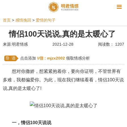
资讯
首页
>
感情挽回
>
爱情的句子
相亲
同性恋
恋爱技巧
挽回爱情
情侣100天说说,真的是太暖心了
挽救婚姻
爱情相关
星座情感
离婚
心情
来源:明君情感
2021-12-28
阅读数： 1207
姻缘测试
美容
怀孕
分娩
交友
导 语
点击添加
\/信 :
mjzx2002
领取情感分析
感情挽回
双鱼座男生
情感测试
婆媳关系
想对你撒娇，想紧紧抱着你，要向你证明，不管世界有
水瓶座男生
摩羯座男生
射手座男生
多难，我都偏爱你。为此，现在我们继续看看，情侣100天说
说,真的是太暖心了!
天蝎座男生
天秤座男生
处女座男生
爱情诗句
狮子座男生
爱情歌曲
爱情图片
爱情小说
巨蟹座男生
爱情电影
双子座男生
一，情侣100天说说
不和
金牛座男生
白羊座男生
吵架