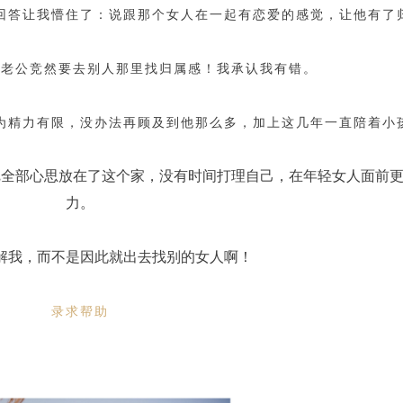
回答让我懵住了：说跟那个女人在一起有恋爱的感觉，让他有了
的老公竞然要去别人那里找归属感！我承认我有错。
为精力有限，没办法再顾及到他那么多，加上这几年一直陪着小
把全部心思放在了这个家，没有时间打理自己，在年轻女人面前
力。
解我，而不是因此就出去找别的女人啊！
录求帮助