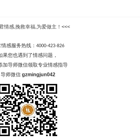
君情感,挽救幸福,为爱做主！
<
<
<
君情感服务热线：
4000-423-826
如果您也遇到了情感问题，
添加导师微信领取专业情感指导
导师微信
gzmingjun042