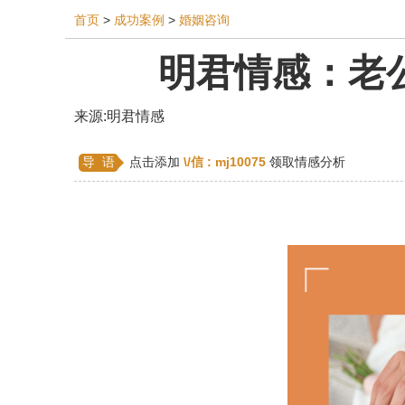
首页
>
成功案例
>
婚姻咨询
明君情感：老
相亲
同性恋
恋爱技巧
挽回爱情
挽救
来源:明君情感
双鱼座男生
情感测试
婆媳关系
水瓶座
导 语
点击添加
\/信 :
mj10075
领取情感分析
爱情歌曲
爱情图片
爱情小说
巨蟹座男生
第三者
心态
变心
感人
伤感
婚姻
异地恋
明星
气质
美妆
情感挽回
婚姻修复
孕早期
感情挽回
备孕
产后