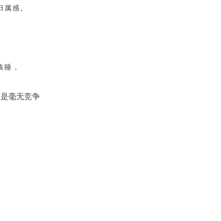
归属感。
孩
睡，
更是毫无竞争