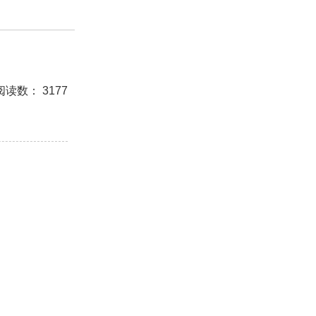
测试
美容
怀孕
分娩
交友
感情挽回
阅读数： 3177
座男生
处女座男生
爱情诗句
狮子座男生
白羊座男生
吵架
财产分割
外遇
分手
的句子
十二生肖
分手复合
梦见
抽签算命
挽回老公
产检
家庭暴力
孕中期
经营婚姻
恋
交往
搭讪
光棍节
交流沟通
约会