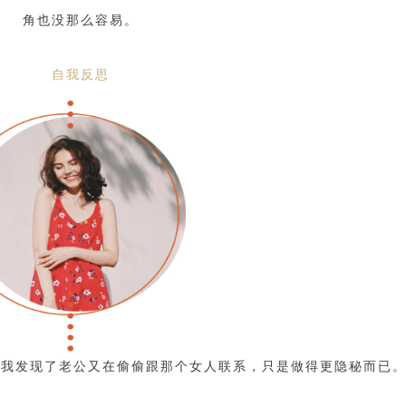
角也没那么容易。
自我反思
，我发现了老公又在偷偷跟那个女人联系，只是做得更隐秘而已