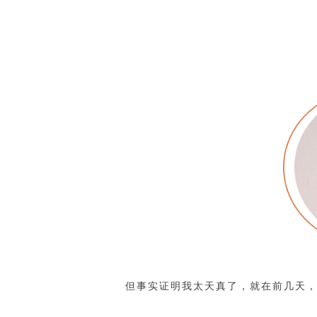
但事实证明我太天真了，就在前几天