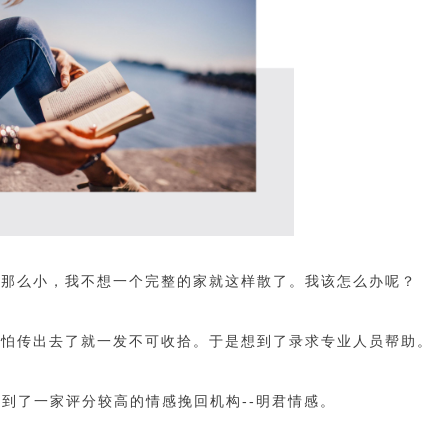
还那么小，我不想一个完整的家就这样散了。我该怎么办呢？
，怕传出去了就一发不可收拾。于是想到了录求专业人员帮助。
到了一家评分较高的情感挽回机构--明君情感。