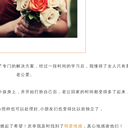
了专门的解决方案，经过一段时间的学习后，我懂得了女人只有
老公爱。
小孩身上，并开始打扮自己后，老公回家的时间都变得多了起来
心照样也可以处理好,小朋友
们也变得比以前独立了，
新燃起了希望！庆幸我及时找到了
明君情感
，真心地感谢他们！