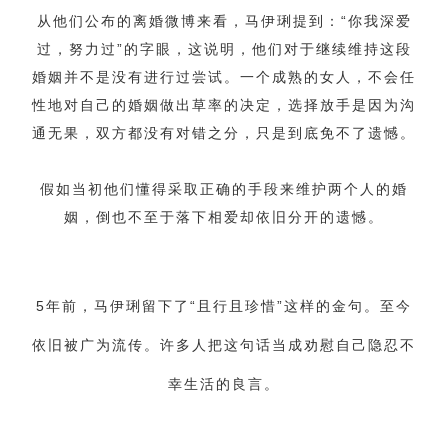
从他们公布的离婚微博来看，马伊琍提到：“你我深爱
财产分割
外遇
分手
第三者
心态
过，努力过”的字眼，这说明，他们对于继续维持这段
变心
感人
伤感
婚姻问题
脾气
婚姻并不是没有进行过尝试。一个成熟的女人，不会任
性地对自己的婚姻做出草率的决定，选择放手是因为沟
失恋挽救
情绪
时辰八字
爱情的句子
通无果，双方都没有对错之分，只是到底免不了遗憾。
十二生肖
分手复合
梦见
抽签算命
假如当初他们懂得采取正确的手段来维护两个人的婚
异地恋
明星
气质
美妆
情感挽回
姻，倒也不至于落下相爱却依旧分开的遗憾。
化妆
挽留前任
避孕
挽回男友
孕妇食谱
挽回老公
产检
家庭暴力
孕中期
5年前，马伊琍留下了“且行且珍惜”这样的金句。至今
经营婚姻
婚姻修复
孕早期
感情挽回
依旧被广为流传。许多人把这句话当成劝慰自己隐忍不
备孕
产后恢复
减肥
月子
婴儿辅食
幸生活的良言。
产妇食谱
同性恋
交往
搭讪
光棍节