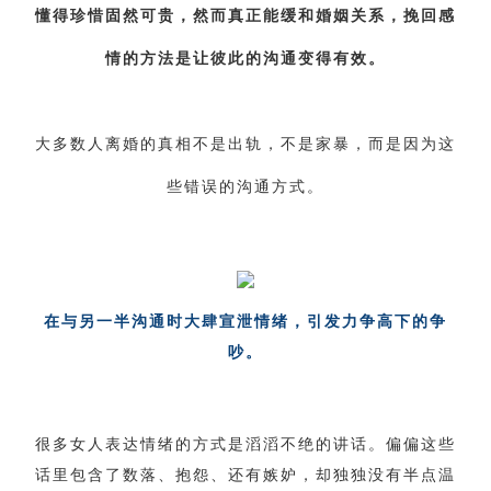
交流沟通
约会
情感语录
情商
两性健康
懂得珍惜固然可贵，然而真正能缓和婚姻关系，挽回感
其他
情的方法是让彼此的沟通变得有效。
大多数人离婚的真相不是出轨，不是家暴，而是因为这
些错误的沟通方式。
在与另一半沟通时大肆宣泄情绪，引发力争高下的争
吵。
很多女人表达情绪的方式是滔滔不绝的讲话。偏偏这些
话里包含了数落、抱怨、还有嫉妒，却独独没有半点温