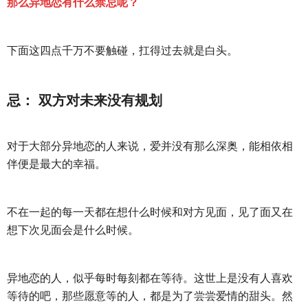
那么异地恋有什么禁忌呢？
财产分割
外遇
分手
第三者
心态
下面这四点千万不要触碰，扛得过去就是白头。
变心
感人
伤感
婚姻问题
脾气
失恋挽救
情绪
时辰八字
爱情的句子
忌： 双方对未来没有规划
十二生肖
分手复合
梦见
抽签算命
异地恋
明星
气质
美妆
情感挽回
对于大部分异地恋的人来说，爱并没有那么深奥，能相依相
伴便是最大的幸福。
化妆
挽留前任
避孕
挽回男友
孕妇食谱
挽回老公
产检
家庭暴力
孕中期
不在一起的每一天都在想什么时候和对方见面，见了面又在
经营婚姻
婚姻修复
孕早期
感情挽回
想下次见面会是什么时候。
备孕
产后恢复
减肥
月子
婴儿辅食
异地恋的人，似乎每时每刻都在等待。这世上是没有人喜欢
产妇食谱
同性恋
交往
搭讪
光棍节
等待的吧，那些愿意等的人，都是为了尝尝爱情的甜头。然