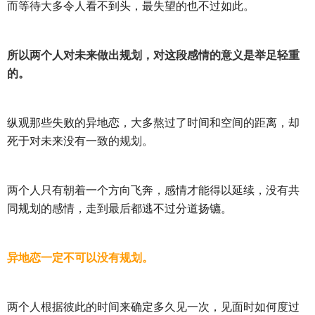
交流沟通
约会
情感语录
情商
两性健康
而等待大多令人看不到头，最失望的也不过如此。
其他
所以两个人对未来做出规划，对这段感情的意义是举足轻重
的
。
纵观那些失败的异地恋，大多熬过了时间和空间的距离，却
死于对未来没有一致的规划。
两个人只有朝着一个方向飞奔，感情才能得以延续，没有共
同规划的感情，走到最后都逃不过分道扬镳。
异地恋一定不可以没有规划。
两个人根据彼此的时间来确定多久见一次，见面时如何度过