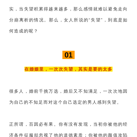
实，当失望积累得越来越多，那么感情就难以避免走向
财产分割
外遇
分手
第三者
心态
分崩离析的情况。那么，女人所说的“失望”，到底是如
变心
感人
伤感
婚姻问题
脾气
何造成的呢？
失恋挽救
情绪
时辰八字
爱情的句子
十二生肖
分手复合
梦见
抽签算命
01
异地恋
明星
气质
美妆
情感挽回
在婚姻里，一次次失望，其实是要的太多
化妆
挽留前任
避孕
挽回男友
孕妇食谱
挽回老公
产检
家庭暴力
孕中期
很多人，婚前千挑万选，婚后又不知满足，一次次地因
经营婚姻
婚姻修复
孕早期
感情挽回
为自己的不知足而对这个自己选定的男人感到失望。
备孕
产后恢复
减肥
月子
婴儿辅食
正所谓，百因必有果。你有没有发现，当初你被他的经
产妇食谱
同性恋
交往
搭讪
光棍节
济条件征服却忽视了他的道德素质；你被他的颜值攻陷