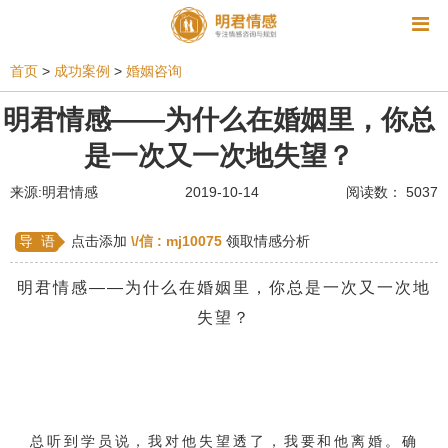
资讯
首页
>
成功案例
>
婚姻咨询
相亲
同性恋
恋爱技巧
挽回爱情
明君情感——为什么在婚姻里，你总
是一次又一次地失望？
挽救婚姻
爱情相关
星座情感
离婚
心情
来源:明君情感
2019-10-14
阅读数： 5037
姻缘测试
美容
怀孕
分娩
交友
感情挽回
双鱼座男生
情感测试
婆媳关系
导 语
点击添加
\/信 :
mj10075
领取情感分析
水瓶座男生
摩羯座男生
射手座男生
明君情感——为什么在婚姻里，你总是一次又一次地
失望？
天蝎座男生
天秤座男生
处女座男生
爱情诗句
狮子座男生
爱情歌曲
爱情图片
爱情小说
巨蟹座男生
爱情电影
双子座男生
总听到学员说，我对他失望透了，我要和他离婚。确
不和
金牛座男生
白羊座男生
吵架