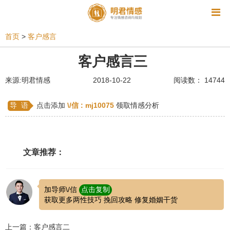
资讯
首页
>
客户感言
相亲
同性恋
恋爱技巧
挽回爱情
客户感言三
挽救婚姻
爱情相关
星座情感
离婚
心情
来源:明君情感
2018-10-22
阅读数： 14744
姻缘测试
美容
怀孕
分娩
交友
导 语
点击添加
\/信 :
mj10075
领取情感分析
感情挽回
双鱼座男生
情感测试
婆媳关系
水瓶座男生
摩羯座男生
射手座男生
文章推荐：
天蝎座男生
天秤座男生
处女座男生
爱情诗句
狮子座男生
爱情歌曲
爱情图片
加导师\/信
点击复制
获取更多两性技巧 挽回攻略 修复婚姻干货
爱情小说
巨蟹座男生
爱情电影
双子座男生
上一篇：客户感言二
不和
金牛座男生
白羊座男生
吵架