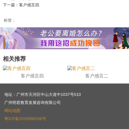
下一篇：客户感言四
财产分割
外遇
分手
第三者
心态
标签：
变心
感人
伤感
婚姻问题
脾气
失恋挽救
情绪
时辰八字
爱情的句子
十二生肖
分手复合
梦见
抽签算命
相关推荐
异地恋
明星
气质
美妆
情感挽回
化妆
挽留前任
避孕
挽回男友
孕妇食谱
客户感言四
客户感言二
挽回老公
产检
家庭暴力
孕中期
经营婚姻
婚姻修复
孕早期
感情挽回
地址：广州市天河区中山大道中1037号510
广州明君教育发展咨询有限公司
备孕
产后恢复
减肥
月子
婴儿辅食
网站地图
产妇食谱
同性恋
交往
搭讪
光棍节
粤ICP备2020088206号