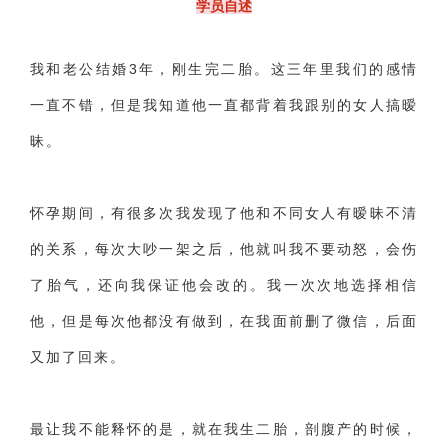
学员自述
财产分割
外遇
分手
第三者
心态
我和老公结婚3年，刚生完二胎。这三年里我们的感情
变心
感人
伤感
婚姻问题
脾气
一直不错，但是我知道他一直都背着我跟别的女人搞暧
失恋挽救
情绪
时辰八字
爱情的句子
昧。
十二生肖
分手复合
梦见
抽签算命
异地恋
明星
气质
美妆
情感挽回
怀孕期间，有很多次我发现了他和不同女人有暧昧不清
化妆
挽留前任
避孕
挽回男友
孕妇食谱
的关系，每次大吵一架之后，他就叫我不要动怒，会伤
挽回老公
产检
家庭暴力
孕中期
了胎气，还向我保证他会改的。我一次次地选择相信
他，但是每次他都没有做到，在我面前删了微信，后面
经营婚姻
婚姻修复
孕早期
感情挽回
又加了回来。
备孕
产后恢复
减肥
月子
婴儿辅食
产妇食谱
同性恋
交往
搭讪
光棍节
最让我不能释怀的是，就在我生二胎，剖腹产的时候，