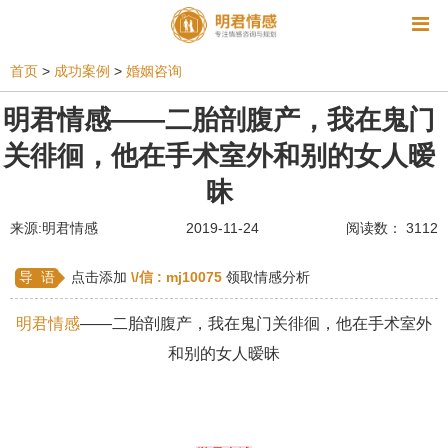
资讯
首页
>
成功案例
>
婚姻咨询
相亲
同性恋
恋爱技巧
挽回爱情
明君情感——二胎剖腹产，我在鬼门
关徘徊，他在手术室外和别的女人暧
挽救婚姻
爱情相关
星座情感
离婚
心情
昧
姻缘测试
美容
怀孕
分娩
交友
来源:明君情感
2019-11-24
阅读数： 3112
感情挽回
双鱼座男生
情感测试
婆媳关系
水瓶座男生
摩羯座男生
射手座男生
导 语
点击添加
\/信 :
mj10075
领取情感分析
天蝎座男生
天秤座男生
处女座男生
明君情感
——二胎剖腹产，我在鬼门关徘徊，他在手术室外
和别的女人暧昧
爱情诗句
狮子座男生
爱情歌曲
爱情图片
爱情小说
巨蟹座男生
爱情电影
双子座男生
不和
金牛座男生
白羊座男生
吵架