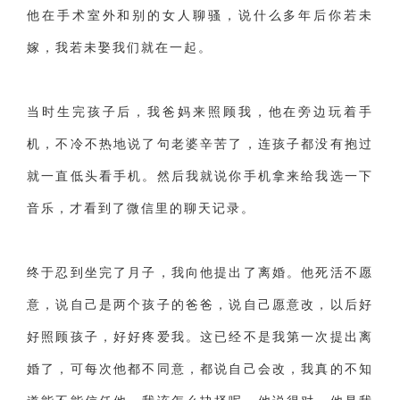
交流沟通
约会
情感语录
情商
两性健康
他在手术室外和别的女人聊骚，说什么多年后你若未
其他
嫁，我若未娶我们就在一起。
当时生完孩子后，我爸妈来照顾我，他在旁边玩着手
机，不冷不热地说了句老婆辛苦了，连孩子都没有抱过
就一直低头看手机。然后我就说你手机拿来给我选一下
音乐，才看到了微信里的聊天记录。
终于忍到坐完了月子，我向他提出了离婚。他死活不愿
意，说自己是两个孩子的爸爸，说自己愿意改，以后好
好照顾孩子，好好疼爱我。这已经不是我第一次提出离
婚了，可每次他都不同意，都说自己会改，我真的不知