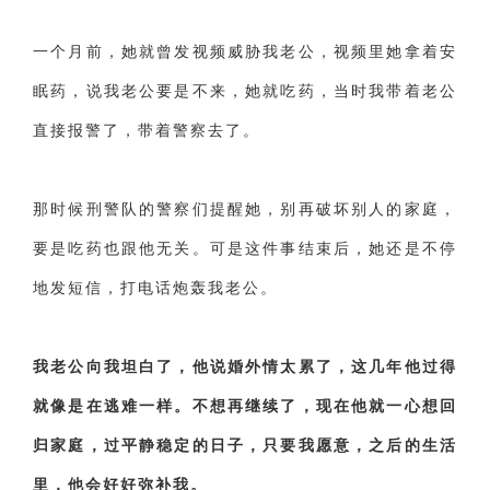
交流沟通
约会
情感语录
情商
两性健康
其他
一个月前，她就曾发视频威胁我老公，
视频里她拿着安
眠药
，说我老公要是不来，她就吃药，当时我带着老公
直接报警了，带着警察去了。
那时候刑警队的警察们提醒她，别再破坏别人的家庭，
要是吃药也跟他无关。可是这件事结束后，她还是不停
地发短信，打电话炮轰我老公。
我老公向我坦白了，他说婚外情太累了，这几年他过得
就像是在逃难一样。不想再继续了，现在他就一心想回
归家庭，过平静稳定的日子，只要我愿意，之后的生活
里，他会好好弥补我。