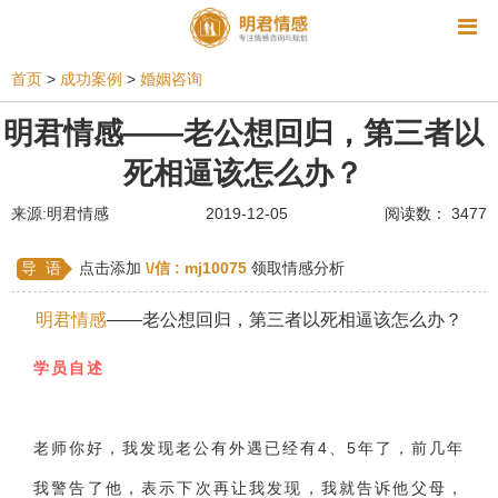
资讯
首页
>
成功案例
>
婚姻咨询
相亲
同性恋
恋爱技巧
挽回爱情
明君情感——老公想回归，第三者以
死相逼该怎么办？
挽救婚姻
爱情相关
星座情感
离婚
心情
来源:明君情感
2019-12-05
阅读数： 3477
姻缘测试
美容
怀孕
分娩
交友
感情挽回
双鱼座男生
情感测试
婆媳关系
导 语
点击添加
\/信 :
mj10075
领取情感分析
水瓶座男生
摩羯座男生
射手座男生
明君情感
——老公想回归，第三者以死相逼该怎么办？
天蝎座男生
天秤座男生
处女座男生
学员自述
爱情诗句
狮子座男生
爱情歌曲
爱情图片
爱情小说
巨蟹座男生
爱情电影
双子座男生
老师你好，我发现老公有外遇已经有4、5年了，前几年
我警告了他，表示下次再让我发现，我就告诉他父母，
不和
金牛座男生
白羊座男生
吵架