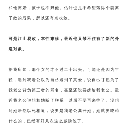
和他离婚，孩子也不归他。估计也是不希望落得个妻离
财产分割
外遇
分手
第三者
心态
子散的后果，所以还有点收敛。
变心
感人
伤感
婚姻问题
脾气
失恋挽救
情绪
时辰八字
爱情的句子
可是江山易改，本性难移，最近他又禁不住有了新的外
十二生肖
分手复合
梦见
抽签算命
遇对象。
异地恋
明星
气质
美妆
情感挽回
化妆
挽留前任
避孕
挽回男友
孕妇食谱
据我所知，那个女的才不过二十出头。可能还是因为年
轻，遇到我老公以为自己遇到了真爱，说自己甘愿为了
挽回老公
产检
家庭暴力
孕中期
我老公背负第三者的骂名，甚至还说要嫁给我老公。最
经营婚姻
婚姻修复
孕早期
感情挽回
近我老公说想和她断了联系，以后不要再来往了。没想
备孕
产后恢复
减肥
月子
婴儿辅食
到她居然以死相逼，说要是我老公离开她，她就要吃药
产妇食谱
同性恋
交往
搭讪
光棍节
什么的，已经有好几次这么威胁他了。