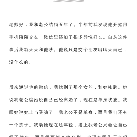
/////////////////////////////////
财产分割
外遇
分手
第三者
心态
变心
感人
伤感
婚姻问题
脾气
老师好，我和老公结婚五年了。半年前我发现他开始用
失恋挽救
情绪
时辰八字
爱情的句子
手机陌陌交友，微信里还加了很多异性好友。自从这件
十二生肖
分手复合
梦见
抽签算命
事后我就天天和他吵。他说只是交个朋友聊聊天而已，
异地恋
明星
气质
美妆
情感挽回
没什么的。
化妆
挽留前任
避孕
挽回男友
孕妇食谱
挽回老公
产检
家庭暴力
孕中期
后来通过他的微信，我找到了那个女的，和她摊牌。她
经营婚姻
婚姻修复
孕早期
感情挽回
说我老公骗她说自己已经离婚了，现在是单身状态。我
备孕
产后恢复
减肥
月子
婴儿辅食
跟她说她上当受骗了，我老公不是单身，而且我们还有
产妇食谱
同性恋
交往
搭讪
光棍节
一个孩子。我劝她现在还年轻，搭上我老公只会让自己