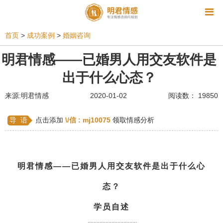
资讯
首页
>
成功案例
>
婚姻咨询
相亲
同性恋
恋爱技巧
挽回爱情
明君情感——已婚男人用交友软件是
出于什么心态？
挽救婚姻
爱情相关
星座情感
离婚
心情
来源:明君情感
2020-01-02
阅读数： 19850
姻缘测试
美容
怀孕
分娩
交友
感情挽回
双鱼座男生
情感测试
婆媳关系
导 语
点击添加
\/信 :
mj10075
领取情感分析
水瓶座男生
摩羯座男生
射手座男生
天蝎座男生
天秤座男生
处女座男生
明君情感——已婚男人用交友软件是出于什么心
爱情诗句
狮子座男生
爱情歌曲
爱情图片
态？
爱情小说
巨蟹座男生
爱情电影
双子座男生
学员自述
不和
金牛座男生
白羊座男生
吵架