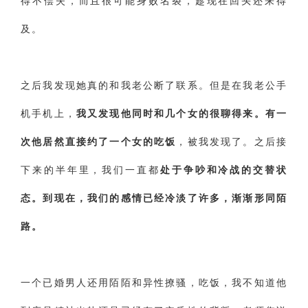
得不偿失，而且很可能身败名裂，趁现在回头还来得
交流沟通
约会
情感语录
情商
两性健康
及。
其他
之后我发现她真的和我老公断了联系。但是在我老公手
机手机上，
我又发现他同时和几个女的很聊得来。有一
次他居然直接约了一个女的吃饭
，被我发现了。之后接
下来的半年里，我们一直都
处于争吵和冷战的交替状
态。到现在，我们的感情已经冷淡了许多，渐渐形同陌
路。
一个已婚男人还用陌陌和异性撩骚，吃饭，我不知道他