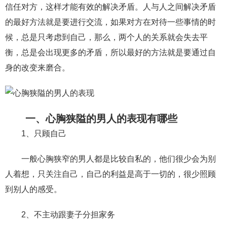
信任对方，这样才能有效的解决矛盾。人与人之间解决矛盾
财产分割
外遇
分手
第三者
心态
的最好方法就是要进行交流，如果对方在对待一些事情的时
候，总是只考虑到自己，那么，两个人的关系就会失去平
变心
感人
伤感
婚姻问题
脾气
衡，总是会出现更多的矛盾，所以最好的方法就是要通过自
失恋挽救
情绪
时辰八字
爱情的句子
身的改变来磨合。
十二生肖
分手复合
梦见
抽签算命
异地恋
明星
气质
美妆
情感挽回
一、心胸狭隘的男人的表现有哪些
化妆
挽留前任
避孕
挽回男友
孕妇食谱
1、只顾自己
挽回老公
产检
家庭暴力
孕中期
一般心胸狭窄的男人都是比较自私的，他们很少会为别
经营婚姻
婚姻修复
孕早期
感情挽回
人着想，只关注自己，自己的利益是高于一切的，很少照顾
备孕
产后恢复
减肥
月子
婴儿辅食
到别人的感受。
产妇食谱
同性恋
交往
搭讪
光棍节
2、不主动跟妻子分担家务