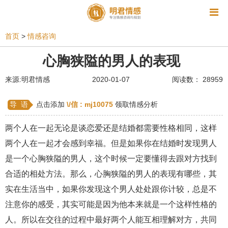
资讯
首页
>
情感咨询
相亲
同性恋
恋爱技巧
挽回爱情
心胸狭隘的男人的表现
挽救婚姻
爱情相关
星座情感
离婚
心情
来源:明君情感
2020-01-07
阅读数： 28959
姻缘测试
美容
怀孕
分娩
交友
导 语
点击添加
\/信 :
mj10075
领取情感分析
感情挽回
双鱼座男生
情感测试
婆媳关系
两个人在一起无论是谈恋爱还是结婚都需要性格相同，这样
水瓶座男生
摩羯座男生
射手座男生
两个人在一起才会感到幸福。但是如果你在结婚时发现男人
是一个心胸狭隘的男人，这个时候一定要懂得去跟对方找到
天蝎座男生
天秤座男生
处女座男生
合适的相处方法。那么，心胸狭隘的男人的表现有哪些，其
爱情诗句
狮子座男生
爱情歌曲
爱情图片
实在生活当中，如果你发现这个男人处处跟你计较，总是不
爱情小说
巨蟹座男生
爱情电影
双子座男生
注意你的感受，其实可能是因为他本来就是一个这样性格的
人。所以在交往的过程中最好两个人能互相理解对方，共同
不和
金牛座男生
白羊座男生
吵架