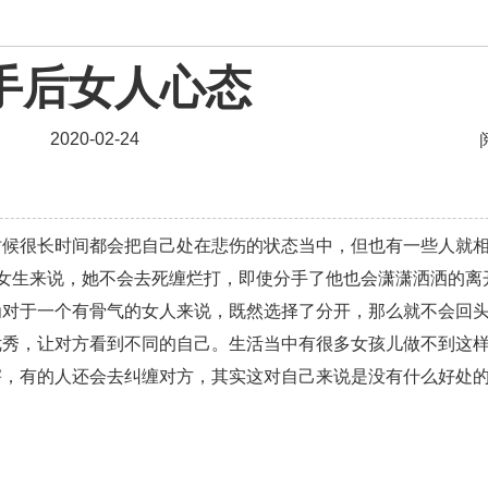
资讯
手后女人心态
婚姻
爱情相关
星座情感
离婚
心情
姻缘
2020-02-24
男生
摩羯座男生
射手座男生
天蝎座男生
天秤
爱情电影
双子座男生
不和
金牛座男生
时候很长时间都会把自己处在悲伤的状态当中，但也有一些人就
问题
脾气
失恋挽救
情绪
时辰八字
爱情
女生来说，她不会去死缠烂打，即使分手了他也会潇潇洒洒的离
化妆
挽留前任
避孕
挽回男友
孕妇食谱
为对于一个有骨气的女人来说，既然选择了分开，那么就不会回
优秀，让对方看到不同的自己。生活当中有很多女孩儿做不到这
恢复
减肥
月子
婴儿辅食
产妇食谱
同性
害，有的人还会去纠缠对方，其实这对自己来说是没有什么好处
情感语录
情商
两性健康
其他