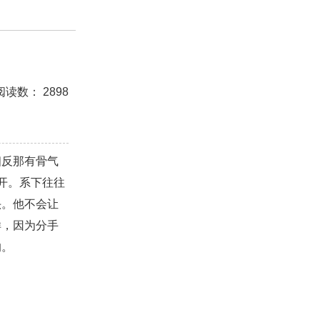
测试
美容
怀孕
分娩
交友
感情挽回
阅读数： 2898
座男生
处女座男生
爱情诗句
狮子座男生
白羊座男生
吵架
财产分割
外遇
分手
相反那有骨气
的句子
十二生肖
分手复合
梦见
抽签算命
开。系下往往
挽回老公
产检
家庭暴力
孕中期
经营婚姻
头。他不会让
样，因为分手
恋
交往
搭讪
光棍节
交流沟通
约会
的。