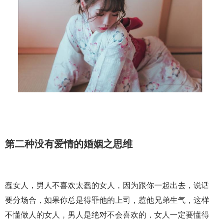
第二种没有爱情的婚姻之思维
蠢女人，男人不喜欢太蠢的女人，因为跟你一起出去，说话
要分场合，如果你总是得罪他的上司，惹他兄弟生气，这样
不懂做人的女人，男人是绝对不会喜欢的，女人一定要懂得