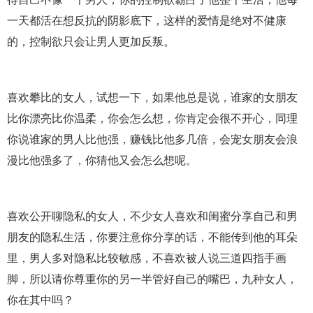
一天都活在想反抗的阴影底下，这样的爱情是绝对不健康
的，控制欲只会让男人更加反叛。
喜欢攀比的女人，试想一下，如果他总是说，谁家的女朋友
比你漂亮比你温柔，你会怎么想，你肯定会很不开心，同理
你说谁家的男人比他强，赚钱比他多几倍，会宠女朋友会浪
漫比他强多了，你猜他又会怎么想呢。
喜欢公开聊隐私的女人，不少女人喜欢和闺蜜分享自己和男
朋友的隐私生活，你要注意你分享的话，不能传到他的耳朵
里，男人多对隐私比较敏感，不喜欢被人说三道四指手画
脚，所以请你尊重你的另一半管好自己的嘴巴，九种女人，
你在其中吗？