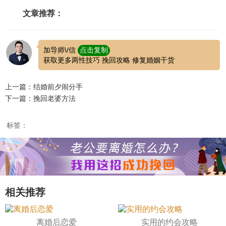
文章推荐：
加导师\/信
点击复制
获取更多两性技巧 挽回攻略 修复婚姻干货
上一篇：结婚前夕闹分手
下一篇：挽回老婆方法
标签：
相关推荐
离婚后恋爱
实用的约会攻略