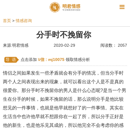
资讯
首页
>
情感咨询
相亲
同性恋
恋爱技巧
挽回爱情
分手时不挽留你
挽救婚姻
爱情相关
星座情感
离婚
心情
来源:明君情感
2020-02-29
阅读数： 2057
姻缘测试
美容
怀孕
分娩
交友
导 语
点击添加
\/信 :
mj10075
领取情感分析
感情挽回
双鱼座男生
情感测试
婆媳关系
情侣之间如果发生一些矛盾就会有分手的情况，但当分手时
水瓶座男生
摩羯座男生
射手座男生
两个人之间表现出来的现象，就可以看出这个人是不是真的
很爱你。那分手时不挽留你的男人是什么心态呢?是当一个男
天蝎座男生
天秤座男生
处女座男生
生在分手的时候，如果不挽留的话，那么说明分手是他比较
爱情诗句
狮子座男生
爱情歌曲
爱情图片
想见的一件事情，也就是他早就想好了的一件事情。其实在
爱情小说
巨蟹座男生
爱情电影
双子座男生
生活当中也许他早就不想跟你在一起了所，所以分手正好是
他的新生，也是他乐见其成的，所以他完全不会考虑你的感
不和
金牛座男生
白羊座男生
吵架