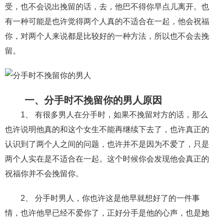
受，也不会说出挽留的话，去，他巴不得你早点儿离开。也
财产分割
外遇
分手
第三者
心态
有一种可能是也许觉得两个人真的不适合在一起，他会祝福
你，对两个人来说都是比较好的一种方法，所以也不会去挽
变心
感人
伤感
婚姻问题
脾气
留。
失恋挽救
情绪
时辰八字
爱情的句子
十二生肖
分手复合
梦见
抽签算命
一、分手时不挽留你的男人原因
异地恋
明星
气质
美妆
情感挽回
1、 有很多男人在分手时，如果不挽留对方的话，那么
化妆
挽留前任
避孕
挽回男友
孕妇食谱
也许说明他真的和这个女生不能再继续下去了，也许真正的
挽回老公
产检
家庭暴力
孕中期
认识到了两个人之间的问题，也许并不是因为不爱了，只是
两个人实在是不适合在一起。这个时候你会发现他会真正的
经营婚姻
婚姻修复
孕早期
感情挽回
祝福你并不会挽留你。
备孕
产后恢复
减肥
月子
婴儿辅食
2、 分手时男人，你也许这是他早就想好了的一件事
产妇食谱
同性恋
交往
搭讪
光棍节
情，也许他早已经不爱你了，正好分手是他的心声，也是她