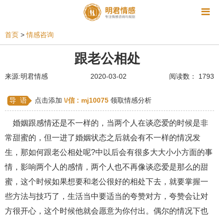
资讯
首页
>
情感咨询
相亲
同性恋
恋爱技巧
挽回爱情
跟老公相处
挽救婚姻
爱情相关
星座情感
离婚
心情
来源:明君情感
2020-03-02
阅读数： 1793
姻缘测试
美容
怀孕
分娩
交友
导 语
点击添加
\/信 :
mj10075
领取情感分析
感情挽回
双鱼座男生
情感测试
婆媳关系
婚姻跟感情还是不一样的，当两个人在谈恋爱的时候是非
水瓶座男生
摩羯座男生
射手座男生
常甜蜜的，但一进了婚姻状态之后就会有不一样的情况发
生，那如何跟老公相处呢?中以后会有很多大大小小方面的事
天蝎座男生
天秤座男生
处女座男生
情，影响两个人的感情，两个人也不再像谈恋爱是那么的甜
爱情诗句
狮子座男生
爱情歌曲
爱情图片
蜜，这个时候如果想要和老公很好的相处下去，就要掌握一
爱情小说
巨蟹座男生
爱情电影
双子座男生
些方法与技巧了，生活当中要适当的夸赞对方，夸赞会让对
方很开心，这个时候他就会愿意为你付出。偶尔的情况下也
不和
金牛座男生
白羊座男生
吵架