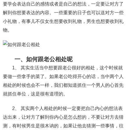
要学会表达自己的感情或者是自己的想法，一定要让对方了
财产分割
外遇
分手
第三者
心态
解到你想要表达的内容。一些重要的日子也可以送对方一些
小礼物，有事儿不仅女生想要收到礼物，男生也想要收到礼
变心
感人
伤感
婚姻问题
脾气
物。
失恋挽救
情绪
时辰八字
爱情的句子
十二生肖
分手复合
梦见
抽签算命
一、如何跟老公相处呢
异地恋
明星
气质
美妆
情感挽回
1、 其实生活当中想要跟老公很好的相处，这个时候就
化妆
挽留前任
避孕
挽回男友
孕妇食谱
要做一些拿手的菜了。如果老公吃得开心的话，当中两个人
挽回老公
产检
家庭暴力
孕中期
相处的时候也会不一样，我们都知道抓住一个男人的心首先
就抓住单位，这是很有道理的。
经营婚姻
婚姻修复
孕早期
感情挽回
备孕
产后恢复
减肥
月子
婴儿辅食
2、 其实两个人相处的时候一定要把自己内心的想法表
达出来，让对方了解到你内心是怎么想的，不要让对方去猜
产妇食谱
同性恋
交往
搭讪
光棍节
测，有时候男生是很木讷的，如果让他去猜测一些事情，往