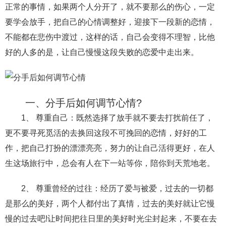
正常的事情，如果两个人分开了，就不要那么的伤心，一定
财产分割
外遇
分手
第三者
心态
要学会放手，把自己的心情调整好，迎接下一段新的恋情，
不能都在悲伤中渡过，这样的话，自己会变得不理智，比他
变心
感人
伤感
婚姻问题
脾气
好的人多的是，让自己慢慢这段失败的恋爱中走出来。
失恋挽救
情绪
时辰八字
爱情的句子
十二生肖
分手复合
梦见
抽签算命
一、分手后如何调节心情?
异地恋
明星
气质
美妆
情感挽回
1、 尊重自己：既然选择了放手就不要去打扰前任了，
化妆
挽留前任
避孕
挽回男友
孕妇食谱
更不要寻死觅活的去换回这段不可挽回的恋情，好好的工
挽回老公
产检
家庭暴力
孕中期
作，把自己打扮的漂漂亮亮，努力的让自己活得更好，在人
生这场旅行中，总会有人在下一站等你，陪你到天荒地老。
经营婚姻
婚姻修复
孕早期
感情挽回
备孕
产后恢复
减肥
月子
婴儿辅食
2、 尊重曾经的过往：经历了爱与被爱，过去的一切都
是那么的美好，两个人都付出了真情，过去的美好就让它慢
产妇食谱
同性恋
交往
搭讪
光棍节
慢的过去吧!让时间把往日里的美好时光尘封起来，不要在去