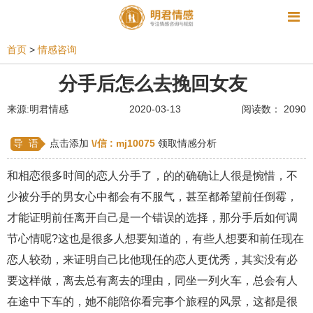
资讯
首页
>
情感咨询
相亲
同性恋
恋爱技巧
挽回爱情
分手后怎么去挽回女友
挽救婚姻
爱情相关
星座情感
离婚
心情
来源:明君情感
2020-03-13
阅读数： 2090
姻缘测试
美容
怀孕
分娩
交友
导 语
点击添加
\/信 :
mj10075
领取情感分析
感情挽回
双鱼座男生
情感测试
婆媳关系
和相恋很多时间的恋人分手了，的的确确让人很是惋惜，不
水瓶座男生
摩羯座男生
射手座男生
少被分手的男女心中都会有不服气，甚至都希望前任倒霉，
才能证明前任离开自己是一个错误的选择，那分手后如何调
天蝎座男生
天秤座男生
处女座男生
节心情呢?这也是很多人想要知道的，有些人想要和前任现在
爱情诗句
狮子座男生
爱情歌曲
爱情图片
恋人较劲，来证明自己比他现任的恋人更优秀，其实没有必
爱情小说
巨蟹座男生
爱情电影
双子座男生
要这样做，离去总有离去的理由，同坐一列火车，总会有人
在途中下车的，她不能陪你看完事个旅程的风景，这都是很
不和
金牛座男生
白羊座男生
吵架