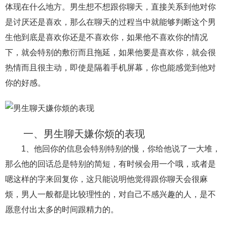
体现在什么地方。男生想不想跟你聊天，直接关系到他对你
财产分割
外遇
分手
第三者
心态
是讨厌还是喜欢，那么在聊天的过程当中就能够判断这个男
生他到底是喜欢你还是不喜欢你，如果他不喜欢你的情况
变心
感人
伤感
婚姻问题
脾气
下，就会特别的敷衍而且拖延，如果他要是喜欢你，就会很
失恋挽救
情绪
时辰八字
爱情的句子
热情而且很主动，即使是隔着手机屏幕，你也能感觉到他对
十二生肖
分手复合
梦见
抽签算命
你的好感。
异地恋
明星
气质
美妆
情感挽回
化妆
挽留前任
避孕
挽回男友
孕妇食谱
一、男生聊天嫌你烦的表现
挽回老公
产检
家庭暴力
孕中期
1、他回你的信息会特别特别的慢，你给他说了一大堆，
那么他的回话总是特别的简短，有时候会用一个哦，或者是
经营婚姻
婚姻修复
孕早期
感情挽回
嗯这样的字来回复你，这只能说明他觉得跟你聊天会很麻
备孕
产后恢复
减肥
月子
婴儿辅食
烦，男人一般都是比较理性的，对自己不感兴趣的人，是不
产妇食谱
同性恋
交往
搭讪
光棍节
愿意付出太多的时间跟精力的。