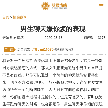
资讯
首页
>
情感咨询
相亲
同性恋
恋爱技巧
挽回爱情
男生聊天嫌你烦的表现
挽救婚姻
爱情相关
星座情感
离婚
心情
来源:明君情感
2020-03-13
阅读数： 3373
姻缘测试
美容
怀孕
分娩
交友
导 语
点击添加
\/信 :
mj10075
领取情感分析
感情挽回
双鱼座男生
情感测试
婆媳关系
聊天对于在热恋期的情侣基本上每天都会发生，它是一种对
水瓶座男生
摩羯座男生
射手座男生
对方表达爱恋的方式，那么女生想要知道这个男生对自己是
不是有好感，那你可以通过一个简单的聊天就能够看得出
天蝎座男生
天秤座男生
处女座男生
来，他喜不喜欢跟你聊天，想不想跟你聊天，这个时候女生
爱情诗句
狮子座男生
爱情歌曲
爱情图片
必须得有一个判断的能力，因为只有在他想跟你聊天的时
爱情小说
巨蟹座男生
爱情电影
双子座男生
候，你们的聊天过程才是愉快的，也是有意义的。有时候男
生再跟你聊天的时候，也会很烦你，男生聊天嫌你烦的表现
不和
金牛座男生
白羊座男生
吵架