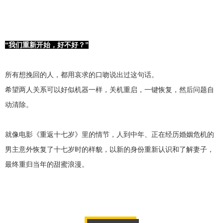
财产分割
外遇
分手
第三者
心态
变心
感人
伤感
婚姻问题
脾气
“我们重新开始，好不好？”
失恋挽救
情绪
时辰八字
爱情的句子
所有想挽回的人，都用哀求的口吻说出过这句话。
十二生肖
分手复合
梦见
抽签算命
希望两人关系可以好似机器一样，关机重启，一键恢复，然后问题自
异地恋
明星
气质
美妆
情感挽回
动清除。
化妆
挽留前任
避孕
挽回男友
孕妇食谱
就像电影《重返十七岁》里的情节，人到中年、正在经历婚姻危机的
挽回老公
产检
家庭暴力
孕中期
男主意外恢复了十七岁时的样貌，以新的身份重新认识和了解妻子，
经营婚姻
婚姻修复
孕早期
感情挽回
最终重归当年的甜蜜浪漫。
备孕
产后恢复
减肥
月子
婴儿辅食
产妇食谱
同性恋
交往
搭讪
光棍节