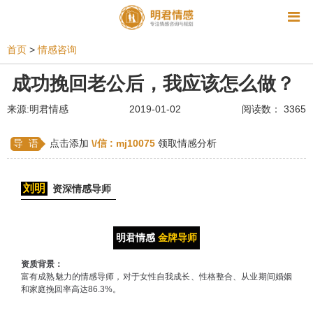
资讯
首页
>
情感咨询
相亲
同性恋
恋爱技巧
挽回爱情
成功挽回老公后，我应该怎么做？
挽救婚姻
爱情相关
星座情感
离婚
心情
来源:明君情感
2019-01-02
阅读数： 3365
姻缘测试
美容
怀孕
分娩
交友
导 语
点击添加
\/信 :
mj10075
领取情感分析
感情挽回
双鱼座男生
情感测试
婆媳关系
刘明
资深情感导师
水瓶座男生
摩羯座男生
射手座男生
天蝎座男生
天秤座男生
处女座男生
明君情感
金牌导师
爱情诗句
狮子座男生
爱情歌曲
爱情图片
资质背景：
富有成熟魅力的情感导师，对于女性自我成长、性格整合、从业期间婚姻
爱情小说
巨蟹座男生
爱情电影
双子座男生
和家庭挽回率高达86.3%。
不和
金牛座男生
白羊座男生
吵架