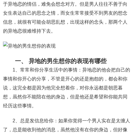
于异地恋的情侣，难免会想念对方。但是男人往往不善于向
财产分割
外遇
分手
第三者
心态
女生表达自己的思念之情，而女生常常接受不到男友的想念
信息，就很有可能会胡思乱想，出现这样的念头，那两个人
变心
感人
伤感
婚姻问题
脾气
的异地恋很难维持下去。
失恋挽救
情绪
时辰八字
爱情的句子
十二生肖
分手复合
梦见
抽签算命
一、 异地的男生想你的表现有哪些
异地恋
明星
气质
美妆
情感挽回
1、常常和你分享生活中的事情：异地恋的他会把自己的
化妆
挽留前任
避孕
挽回男友
孕妇食谱
事情和你开心的分享，不管是开心的还是抱怨的，都会和你
挽回老公
产检
家庭暴力
孕中期
说，这完全都是因为他完全想着你，对你永远都是朝思暮
想，虽然你不能陪在他的身边，但是他还是希望和你能共同
经营婚姻
婚姻修复
孕早期
感情挽回
经历这些事情。
备孕
产后恢复
减肥
月子
婴儿辅食
2、总是发信息给你：如果你觉得一个男人实在是太缠人
产妇食谱
同性恋
交往
搭讪
光棍节
了，总是能收到他的消息，虽然他没有在你的身边，但好像