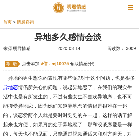
资讯
首页
>
情感咨询
相亲
同性恋
恋爱技巧
挽回爱情
异地多久感情会淡
挽救婚姻
爱情相关
星座情感
离婚
心情
来源:明君情感
2020-03-14
阅读数： 3009
姻缘测试
美容
怀孕
分娩
交友
导 语
点击添加
\/信 :
mj10075
领取情感分析
感情挽回
双鱼座男生
情感测试
婆媳关系
异地的男生想你的表现有哪些呢?对于这个问题，也是很多
水瓶座男生
摩羯座男生
射手座男生
异地恋
情侣所关心的问题，说起异地恋了，在我们的现实生
活中也是有所发生的，不过有些女生不喜欢异地恋，也不可
天蝎座男生
天秤座男生
处女座男生
能接受异地恋，因为她们知道异地恋的情侣是很难在一起
爱情诗句
狮子座男生
爱情歌曲
爱情图片
的，谈恋爱两个人就是要时时刻刻的在一起，这样的话了解
爱情小说
巨蟹座男生
爱情电影
双子座男生
起来也方便，如果真的处于异地恋了，那和没谈恋爱是一样
的，每天也不能见面，只能通过视频通话来和对方聊天，对
不和
金牛座男生
白羊座男生
吵架