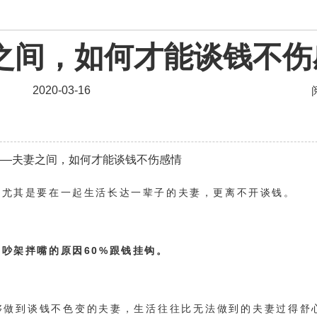
资讯
之间，如何才能谈钱不伤
婚姻
爱情相关
星座情感
离婚
心情
姻缘
2020-03-16
男生
摩羯座男生
射手座男生
天蝎座男生
天秤
爱情电影
双子座男生
不和
金牛座男生
——夫妻之间，如何才能谈钱不伤感情
问题
脾气
失恋挽救
情绪
时辰八字
爱情
，尤其是要在一起生活长达一辈子的夫妻，更离不开谈钱。
化妆
挽留前任
避孕
挽回男友
孕妇食谱
恢复
减肥
月子
婴儿辅食
产妇食谱
同性
吵架拌嘴的原因60%跟钱挂钩。
情感语录
情商
两性健康
其他
够做到谈钱不色变的夫妻，生活往往比无法做到的夫妻过得舒