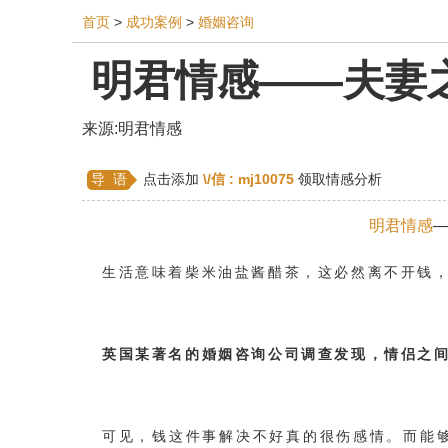
首页
>
成功案例
>
婚姻咨询
明君情感——夫妻
相亲
同性恋
恋爱技巧
挽回爱情
挽救
来源:明君情感
双鱼座男生
情感测试
婆媳关系
水瓶座
导 语
点击添加
\/信 :
mj10075
领取情感分析
爱情歌曲
爱情图片
爱情小说
巨蟹座男生
明君情感
第三者
心态
变心
感人
伤感
婚姻
生活意味着柴米油盐酱醋茶，这必然离不开钱
异地恋
明星
气质
美妆
情感挽回
婚姻修复
孕早期
感情挽回
备孕
产后
英国某著名的婚姻咨询公司调查发现，情侣之间
可见，钱这件事解决不好真的很伤感情。而能