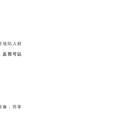
断地陷入财
，反而可以
。
很像，而掌