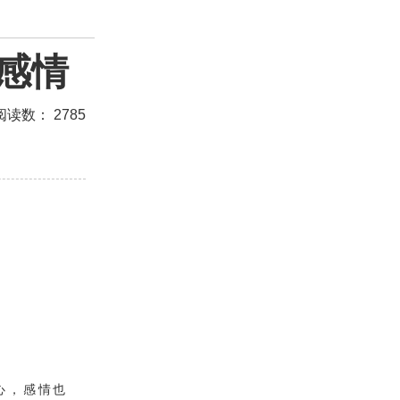
感情
测试
美容
怀孕
分娩
交友
感情挽回
阅读数： 2785
座男生
处女座男生
爱情诗句
狮子座男生
白羊座男生
吵架
财产分割
外遇
分手
的句子
十二生肖
分手复合
梦见
抽签算命
挽回老公
产检
家庭暴力
孕中期
经营婚姻
恋
交往
搭讪
光棍节
交流沟通
约会
心，感情也