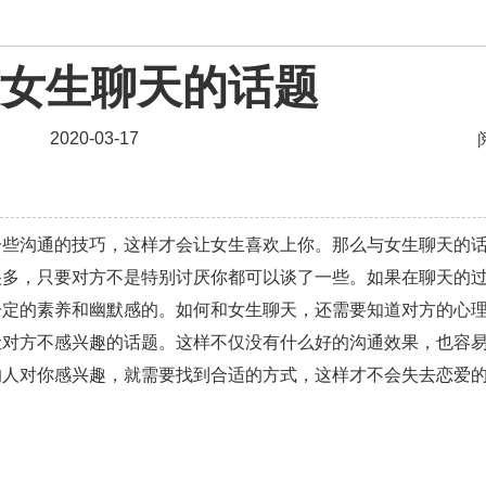
资讯
女生聊天的话题
婚姻
爱情相关
星座情感
离婚
心情
姻缘
2020-03-17
男生
摩羯座男生
射手座男生
天蝎座男生
天秤
爱情电影
双子座男生
不和
金牛座男生
些沟通的技巧，这样才会让女生喜欢上你。那么与女生聊天的话
问题
脾气
失恋挽救
情绪
时辰八字
爱情
很多，只要对方不是特别讨厌你都可以谈了一些。如果在聊天的
化妆
挽留前任
避孕
挽回男友
孕妇食谱
一定的素养和幽默感的。如何和女生聊天，还需要知道对方的心
让对方不感兴趣的话题。这样不仅没有什么好的沟通效果，也容
恢复
减肥
月子
婴儿辅食
产妇食谱
同性
的人对你感兴趣，就需要找到合适的方式，这样才不会失去恋爱
情感语录
情商
两性健康
其他