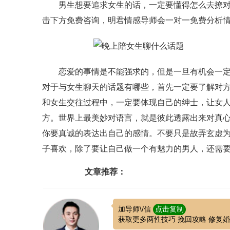
男生想要追求女生的话，一定要懂得怎么去撩对方
击下方免费咨询，明君情感导师会一对一免费分析
恋爱的事情是不能强求的，但是一旦有机会一定要
对于与女生聊天的话题有哪些，首先一定要了解对
和女生交往过程中，一定要体现自己的绅士，让女
方。世界上最美妙对语言，就是彼此透露出来对真
你要真诚的表达出自己的感情。不要只是故弄玄虚
子喜欢，除了要让自己做一个有魅力的男人，还需
文章推荐：
加导师\/信
点击复制
获取更多两性技巧 挽回攻略 修复