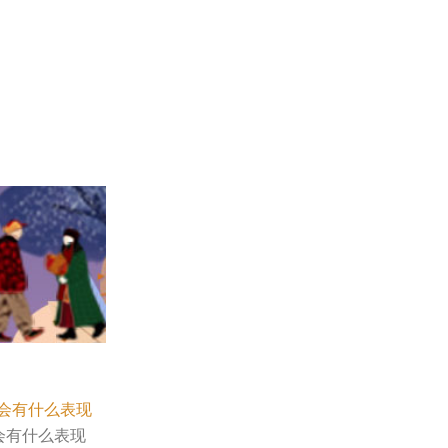
会有什么表现