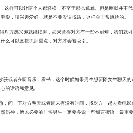
，这样可以让两个人都轻松，不至于那么尴尬。但是幽默并不代
聊电影，聊兴趣爱好，就是不要没话找话，这样会非常尴尬的。
得对方感兴趣就继续聊，如果觉得对方有一些不耐烦，我们就可
做什么可以直接抓到重点，对方才会被吸引。
获或者在听音乐，看书，这个时候如果男生想要陪女生聊天的
关心的话语和意见。
，问一下对方明天或者周末有没有时间，找对方一起去看电影
黯然伤神，所以必要的时候男生一定要多说一些甜言蜜语，最重