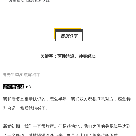
和家庭挽回率高达86.3%。
财产分割
外遇
分手
第三者
心态
变心
感人
伤感
婚姻问题
脾气
失恋挽救
情绪
时辰八字
爱情的句子
案例分享
十二生肖
分手复合
梦见
抽签算命
关键字：两性沟通、冲突解决
异地恋
明星
气质
美妆
情感挽回
化妆
挽留前任
避孕
挽回男友
孕妇食谱
曹先生 33岁 结婚1年半
挽回老公
产检
家庭暴力
孕中期
咨询者自述
经营婚姻
婚姻修复
孕早期
感情挽回
我和老婆是相亲认识的，恋爱半年，我们双方都很满意对方，感觉特
别合适，然后就结婚了。
备孕
产后恢复
减肥
月子
婴儿辅食
产妇食谱
同性恋
交往
搭讪
光棍节
新婚初期，我们一直很甜蜜。但是很快地，我们之间的关系似乎达到
了一个峰值，感情慢慢冷淡下来，而且还出现了越来越多矛盾。