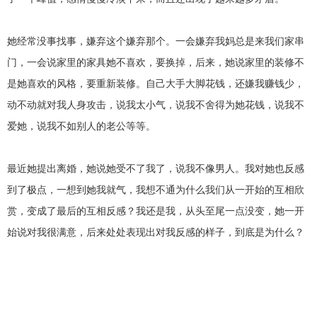
交流沟通
约会
情感语录
情商
两性健康
其他
她经常没事找事，嫌弃这个嫌弃那个。一会嫌弃我妈总是来我们家串
门，一会说家里的家具她不喜欢，要换掉，后来，她说家里的装修不
是她喜欢的风格，要重新装修。自己大手大脚花钱，还嫌我赚钱少，
动不动就对我人身攻击，说我太小气，说我不舍得为她花钱，说我不
爱她，说我不如别人的老公等等。
最近她提出离婚，她说她受不了我了，说我不像男人。我对她也反感
到了极点，一想到她我就气，我想不通为什么我们从一开始的互相欣
赏，变成了最后的互相反感？我还是我，从头至尾一点没变，她一开
始说对我很满意，后来处处表现出对我反感的样子，到底是为什么？