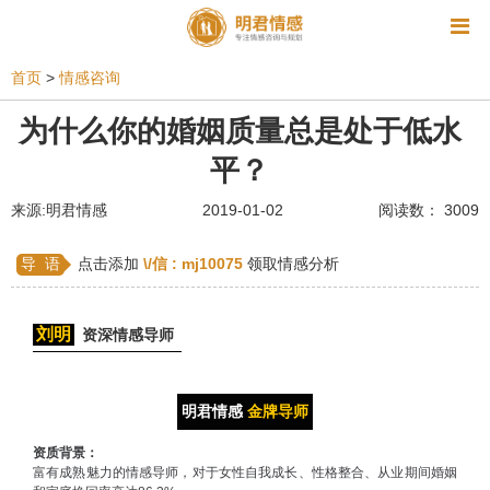
资讯
首页
>
情感咨询
相亲
同性恋
恋爱技巧
挽回爱情
为什么你的婚姻质量总是处于低水
平？
挽救婚姻
爱情相关
星座情感
离婚
心情
来源:明君情感
2019-01-02
阅读数： 3009
姻缘测试
美容
怀孕
分娩
交友
感情挽回
双鱼座男生
情感测试
婆媳关系
导 语
点击添加
\/信 :
mj10075
领取情感分析
水瓶座男生
摩羯座男生
射手座男生
刘明
资深情感导师
天蝎座男生
天秤座男生
处女座男生
爱情诗句
狮子座男生
爱情歌曲
爱情图片
明君情感
金牌导师
爱情小说
巨蟹座男生
爱情电影
双子座男生
资质背景：
富有成熟魅力的情感导师，对于女性自我成长、性格整合、从业期间婚姻
不和
金牛座男生
白羊座男生
吵架