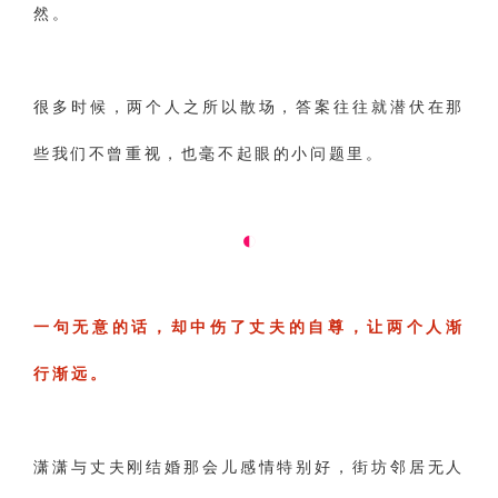
然。
财产分割
外遇
分手
第三者
心态
变心
感人
伤感
婚姻问题
脾气
很多时候，两个人之所以散场，答案往往就潜伏在那
失恋挽救
情绪
时辰八字
爱情的句子
些我们不曾重视，也毫不起眼的小问题里。
十二生肖
分手复合
梦见
抽签算命
异地恋
明星
气质
美妆
情感挽回
‌◐
化妆
挽留前任
避孕
挽回男友
孕妇食谱
挽回老公
产检
家庭暴力
孕中期
一句无意的话，却中伤了丈夫的自尊，让两个人渐
经营婚姻
婚姻修复
孕早期
感情挽回
行渐远。
备孕
产后恢复
减肥
月子
婴儿辅食
产妇食谱
同性恋
交往
搭讪
光棍节
潇潇与丈夫刚结婚那会儿感情特别好，街坊邻居无人