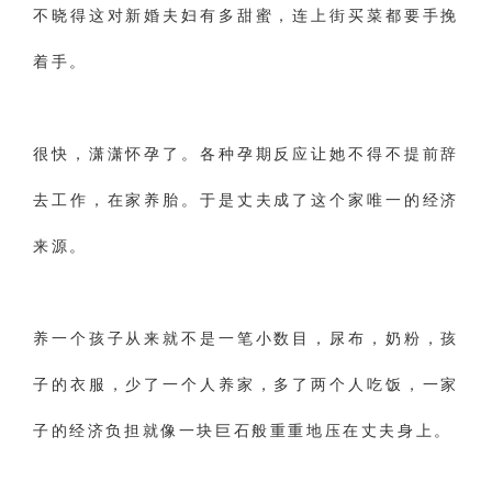
交流沟通
约会
情感语录
情商
两性健康
不晓得这对新婚夫妇有多甜蜜，连上街买菜都要手挽
其他
着手。
很快，潇潇怀孕了。各种孕期反应让她不得不提前辞
去工作，在家养胎。于是丈夫成了这个家唯一的经济
来源。
养一个孩子从来就不是一笔小数目，尿布，奶粉，孩
子的衣服，少了一个人养家，多了两个人吃饭，一家
子的经济负担就像一块巨石般重重地压在丈夫身上。