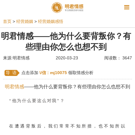
资讯
首页
>
经营婚姻
>
经营婚姻感悟
相亲
同性恋
恋爱技巧
挽回爱情
明君情感——他为什么要背叛你？有
些理由你怎么也想不到
挽救婚姻
爱情相关
星座情感
离婚
心情
来源:明君情感
2020-03-23
阅读数： 3647
姻缘测试
美容
怀孕
分娩
交友
感情挽回
双鱼座男生
情感测试
婆媳关系
导 语
点击添加
\/信 :
mj10075
领取情感分析
水瓶座男生
摩羯座男生
射手座男生
明君情感
——他为什么要背叛你？有些理由你怎么也想不到
天蝎座男生
天秤座男生
处女座男生
“他为什么要这么对我”？
爱情诗句
狮子座男生
爱情歌曲
爱情图片
爱情小说
巨蟹座男生
爱情电影
双子座男生
在遭遇背叛后，我们常常不知所措，也不知所以
不和
金牛座男生
白羊座男生
吵架