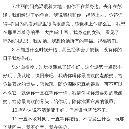
交流沟通
约会
情感语录
情商
两性健康
7.壮丽的阳光温暖着大地，但你不在我身边。去年在彭
其他
泽，我们经过了钓鱼台。我说我想和你一起爬上去。你还记
得吗?因为我看到那里很高很漂亮，感觉和上帝那么近。我想
在那里牵着你的手，大声喊:上帝，我身边的女孩，看见了
吗?她叫思思，我爱她。我想给她所有的幸福。祝福我们。
8.不知道什么时候开始，我已经学会了依赖，没有你的
日子我好伤心。
9.外面很冷，别玩捉迷藏了好不好，这个游戏一点都不
好玩，我认输，快回来吧，我请你喝你最喜欢的老酸奶，给
你最喜欢的骨头，陪你玩，陪你溜圈它真的很乖，可不可以
不杀它，就像你一直在等你一样，我请你喝你最喜欢的老酸
奶，给你最喜欢的骨头，陪你玩，陪你溜圈它真的很乖。
10.有些人说不清楚哪里好，但是谁也替代不了。
11.一直不谈对象，一直等你结婚。不管发生什么，玩够
了就回来。我不介意。我在等你。