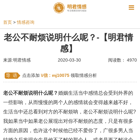
资讯
首页
>
情感咨询
相亲
同性恋
恋爱技巧
挽回爱情
老公不耐烦说明什么呢？-【明君情
感】
挽救婚姻
爱情相关
星座情感
离婚
心情
来源:明君情感
2020-03-30
阅读数： 4970
姻缘测试
美容
怀孕
分娩
交友
感情挽回
双鱼座男生
情感测试
婆媳关系
导 语
点击添加
\/信 :
mj10075
领取情感分析
水瓶座男生
摩羯座男生
射手座男生
老公不耐烦说明什么呢？
婚姻生活当中感情总会受到外界的
天蝎座男生
天秤座男生
处女座男生
一些影响，从而慢慢的两个人的感情就会变得越来越不好，
生活当中还总看到对方的不耐烦呐，老公不耐烦说明什么呢?
爱情诗句
狮子座男生
爱情歌曲
爱情图片
我如果当中如果老公展现出对你不耐烦的态度，只是有很多
爱情小说
巨蟹座男生
爱情电影
双子座男生
方面的原因，也许这个时候他已经不爱你了，广很多男人当
不和
金牛座男生
白羊座男生
吵架
结婚之后发现女生是他不了解的那个人，或者是更了解这个