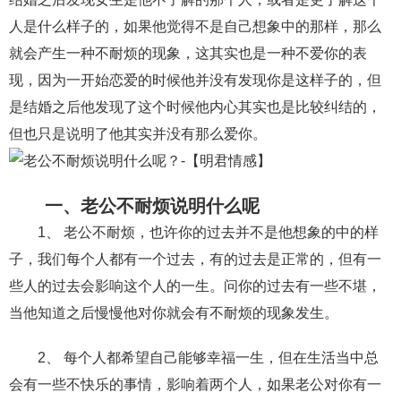
人是什么样子的，如果他觉得不是自己想象中的那样，那么
财产分割
外遇
分手
第三者
心态
就会产生一种不耐烦的现象，这其实也是一种不爱你的表
变心
感人
伤感
婚姻问题
脾气
现，因为一开始恋爱的时候他并没有发现你是这样子的，但
失恋挽救
情绪
时辰八字
爱情的句子
是结婚之后他发现了这个时候他内心其实也是比较纠结的，
但也只是说明了他其实并没有那么爱你。
十二生肖
分手复合
梦见
抽签算命
异地恋
明星
气质
美妆
情感挽回
一、老公不耐烦说明什么呢
化妆
挽留前任
避孕
挽回男友
孕妇食谱
1、 老公不耐烦，也许你的过去并不是他想象的中的样
挽回老公
产检
家庭暴力
孕中期
子，我们每个人都有一个过去，有的过去是正常的，但有一
些人的过去会影响这个人的一生。问你的过去有一些不堪，
经营婚姻
婚姻修复
孕早期
感情挽回
当他知道之后慢慢他对你就会有不耐烦的现象发生。
备孕
产后恢复
减肥
月子
婴儿辅食
2、 每个人都希望自己能够幸福一生，但在生活当中总
产妇食谱
同性恋
交往
搭讪
光棍节
会有一些不快乐的事情，影响着两个人，如果老公对你有一