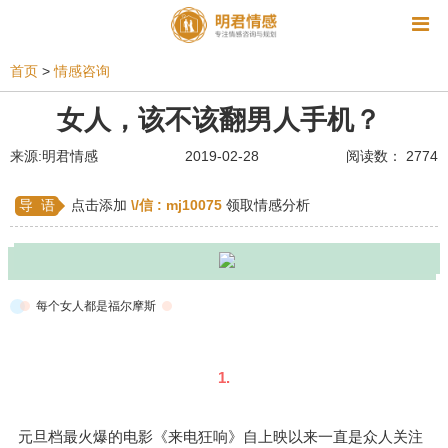
资讯
首页
>
情感咨询
相亲
同性恋
恋爱技巧
挽回爱情
女人，该不该翻男人手机？
挽救婚姻
爱情相关
星座情感
离婚
心情
来源:明君情感
2019-02-28
阅读数： 2774
姻缘测试
美容
怀孕
分娩
交友
导 语
点击添加
\/信 :
mj10075
领取情感分析
感情挽回
双鱼座男生
情感测试
婆媳关系
水瓶座男生
摩羯座男生
射手座男生
每个女人都是福尔摩斯
天蝎座男生
天秤座男生
处女座男生
爱情诗句
狮子座男生
爱情歌曲
爱情图片
1.
爱情小说
巨蟹座男生
爱情电影
双子座男生
元旦档最火爆的电影《来电狂响》自上映以来一直是众人关注
不和
金牛座男生
白羊座男生
吵架