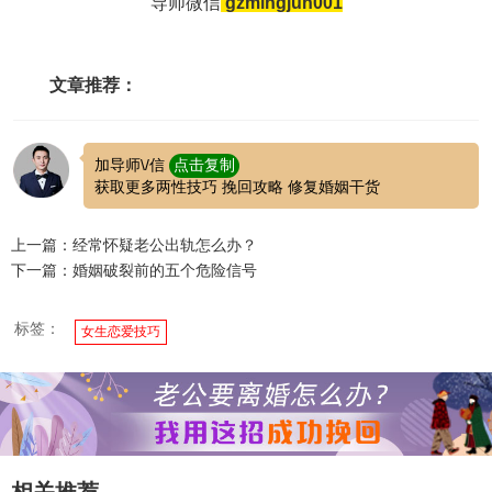
导师微信
gzmingjun001
文章推荐：
加导师\/信
点击复制
获取更多两性技巧 挽回攻略 修复婚姻干货
上一篇：经常怀疑老公出轨怎么办？
下一篇：婚姻破裂前的五个危险信号
标签：
女生恋爱技巧
相关推荐