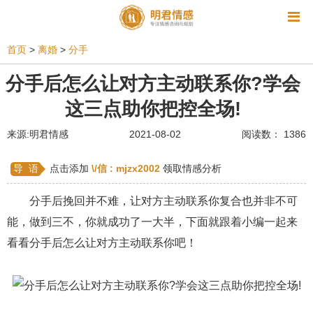
资讯
首页
>
离婚
>
分手
相亲
同性恋
恋爱技巧
挽回爱情
分手后怎么让对方主动联系你?学会
这三点助你把控全场!
挽救婚姻
爱情相关
星座情感
离婚
心情
来源:明君情感
2021-08-02
阅读数： 1386
姻缘测试
美容
怀孕
分娩
交友
感情挽回
双鱼座男生
情感测试
婆媳关系
导 语
点击添加
\/信 :
mjzx2002
领取情感分析
水瓶座男生
摩羯座男生
射手座男生
分手后挽回并不难，让对方主动联系你复合也并非不可
能，做到三不，你就成功了一大半，下面就跟着小编一起来
天蝎座男生
天秤座男生
处女座男生
看看分手后怎么让对方主动联系你吧！
爱情诗句
狮子座男生
爱情歌曲
爱情图片
爱情小说
巨蟹座男生
爱情电影
双子座男生
不和
金牛座男生
白羊座男生
吵架