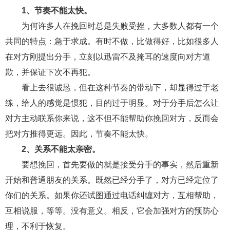
1、节奏不能太快。
财产分割
外遇
分手
第三者
心态
为何许多人在挽回时总是失败受挫，大多数人都有一个
变心
感人
伤感
婚姻问题
脾气
共同的特点：急于求成。有时不做，比做得好，比如很多人
在对方刚提出分手，立刻以迅雷不及掩耳的速度向对方道
失恋挽救
情绪
时辰八字
爱情的句子
歉，并保证下次不再犯。
十二生肖
分手复合
梦见
抽签算命
看上去很诚恳，但在这种节奏的带动下，却显得过于老
练，给人的感觉是惯犯，目的过于明显。对于分手后怎么让
异地恋
明星
气质
美妆
情感挽回
对方主动联系你来说，这不但不能帮助你挽回对方，反而会
化妆
挽留前任
避孕
挽回男友
孕妇食谱
把对方推得更远。因此，节奏不能太快。
挽回老公
产检
家庭暴力
孕中期
2、关系不能太亲密。
要想挽回，首先要做的就是接受分手的事实，然后重新
经营婚姻
婚姻修复
孕早期
感情挽回
开始和普通朋友的关系。既然已经分手了，对方已经定位了
备孕
产后恢复
减肥
月子
婴儿辅食
你们的关系。如果你还试图通过电话纠缠对方，互相帮助，
产妇食谱
同性恋
交往
搭讪
光棍节
互相说服，等等。没有意义。相反，它会加强对方的预防心
理，不利于恢复。