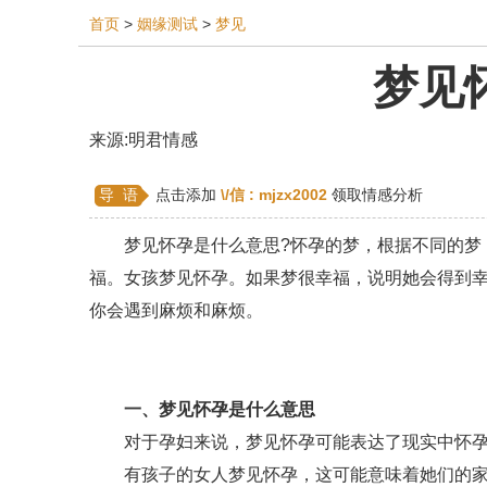
首页
>
姻缘测试
>
梦见
梦见
相亲
同性恋
恋爱技巧
挽回爱情
挽救
来源:明君情感
双鱼座男生
情感测试
婆媳关系
水瓶座
导 语
点击添加
\/信 :
mjzx2002
领取情感分析
爱情歌曲
爱情图片
爱情小说
巨蟹座男生
梦见怀孕是什么意思?怀孕的梦，根据不同的梦，
第三者
心态
变心
感人
伤感
婚姻
福。女孩梦见怀孕。如果梦很幸福，说明她会得到
异地恋
明星
气质
美妆
情感挽回
你会遇到麻烦和麻烦。
婚姻修复
孕早期
感情挽回
备孕
产后
一、梦见怀孕是什么意思
对于孕妇来说，梦见怀孕可能表达了现实中怀孕
有孩子的女人梦见怀孕，这可能意味着她们的家庭