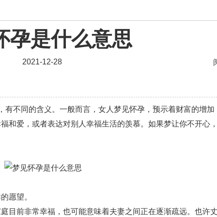
资讯
怀孕是什么意思
婚姻
爱情相关
星座情感
离婚
心情
姻缘
2021-12-28
男生
摩羯座男生
射手座男生
天蝎座男生
天秤
爱情电影
双子座男生
不和
金牛座男生
有不同的含义。一般而言，女人梦见怀孕，预示着财富的增加
问题
脾气
失恋挽救
情绪
时辰八字
爱情
幸福和爱，或者表达对别人幸福生活的羡慕。如果梦让你不开心
化妆
挽留前任
避孕
挽回男友
孕妇食谱
恢复
减肥
月子
婴儿辅食
产妇食谱
同性
情感语录
情商
两性健康
其他
的愿望。
目前非常幸福，也可能意味着夫妻之间正在逐渐疏远。也许丈