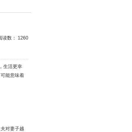
测试
美容
怀孕
分娩
交友
感情挽回
阅读数： 1260
座男生
处女座男生
爱情诗句
狮子座男生
白羊座男生
吵架
财产分割
外遇
分手
，生活更幸
的句子
十二生肖
分手复合
梦见
抽签算命
，可能意味着
挽回老公
产检
家庭暴力
孕中期
经营婚姻
恋
交往
搭讪
光棍节
交流沟通
约会
夫对妻子越