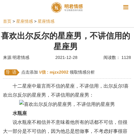
资讯
首页
>
星座情感
>
星座情感
相亲
同性恋
恋爱技巧
挽回爱情
喜欢出尔反尔的星座男，不讲信用的
星座男
挽救婚姻
爱情相关
星座情感
离婚
心情
来源:明君情感
2021-12-28
阅读数： 1128
姻缘测试
美容
怀孕
分娩
交友
感情挽回
双鱼座男生
情感测试
婆媳关系
导 语
点击添加
\/信 :
mjzx2002
领取情感分析
水瓶座男生
摩羯座男生
射手座男生
十二星座中最言而不信的星座，不讲信用，出尔反尔!喜
欢出尔反尔的星座男，不讲信用的星座男：
天蝎座男生
天秤座男生
处女座男生
爱情诗句
狮子座男生
爱情歌曲
爱情图片
水瓶座
爱情小说
巨蟹座男生
爱情电影
双子座男生
说水瓶座不相信并不意味着他所有的话都不可信，但很
大一部分是不可信的，因为他总是想做事，不考虑好事很容
不和
金牛座男生
白羊座男生
吵架