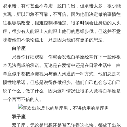
易承诺，有时甚至不考虑，脱口而出，但承诺太多，很少能
财产分割
外遇
分手
第三者
心态
实现，所以印象不可靠，不可信。因为他们决定做的事情往
变心
感人
伤感
婚姻问题
脾气
往很容易改变，很难控制和确定。很多时候会让身边的人头
疼，很少有人能跟上人能跟上他们的思维步伐，但这并不意
失恋挽救
情绪
时辰八字
爱情的句子
味着他们不谈论信用，只是因为他们有更多的想法。
十二生肖
分手复合
梦见
抽签算命
白羊座
只要你仔细观察，你就会发现白羊座经常许下一些你根
异地恋
明星
气质
美妆
情感挽回
本无法完成的承诺。无论是在爱情中还是在日常生活中，白
化妆
挽留前任
避孕
挽回男友
孕妇食谱
羊座似乎都把承诺视为与他人沟通的一种方式。他们总是习
挽回老公
产检
家庭暴力
孕中期
惯性地承诺，但总是说得多做得少。他们自己也会忘记自己
说了什么，做了什么，因为这种情况让很多人觉得白羊座是
经营婚姻
婚姻修复
孕早期
感情挽回
一个言而不信的人。
备孕
产后恢复
减肥
月子
婴儿辅食
产妇食谱
同性恋
交往
搭讪
光棍节
双子座
双子座，无论是思想还是嘴巴转得这么快，都成了出尔