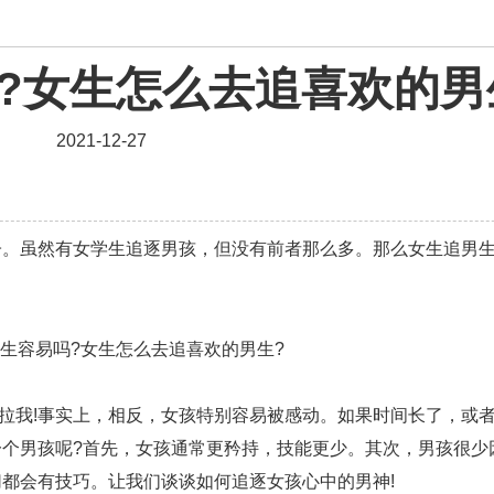
资讯
?女生怎么去追喜欢的男
婚姻
爱情相关
星座情感
离婚
心情
姻缘
2021-12-27
男生
摩羯座男生
射手座男生
天蝎座男生
天秤
爱情电影
双子座男生
不和
金牛座男生
虽然有女学生追逐男孩，但没有前者那么多。那么女生追男生
问题
脾气
失恋挽救
情绪
时辰八字
爱情
化妆
挽留前任
避孕
挽回男友
孕妇食谱
恢复
减肥
月子
婴儿辅食
产妇食谱
同性
情感语录
情商
两性健康
其他
我!事实上，相反，女孩特别容易被感动。如果时间长了，或
个男孩呢?首先，女孩通常更矜持，技能更少。其次，男孩很少
都会有技巧。让我们谈谈如何追逐女孩心中的男神!