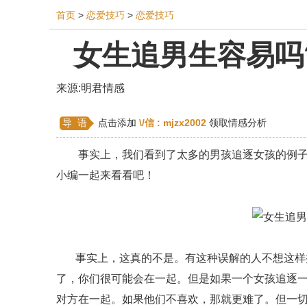
首页
>
恋爱技巧
>
恋爱技巧
女生追男生容易吗
相亲
同性恋
恋爱技巧
挽回爱情
挽救
来源:明君情感
双鱼座男生
情感测试
婆媳关系
水瓶座
导 语
点击添加
\/信 :
mjzx2002
领取情感分析
爱情歌曲
爱情图片
爱情小说
巨蟹座男生
事实上，我们看到了太多的男孩追逐女孩的例子。
第三者
心态
变心
感人
伤感
婚姻
小编一起来看看吧！
异地恋
明星
气质
美妆
情感挽回
婚姻修复
孕早期
感情挽回
备孕
产后
事实上，这真的不是。有这种误解的人不想这样拉
了，你们很可能会在一起。但是如果一个女孩追逐一
对方在一起。如果他们不喜欢，那就更难了。但一切