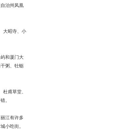
自治州凤凰
、大昭寺、小
屿和厦门大
蛎干粥、牡蛎
、杜甫草堂、
不错。
丽江有许多
古城小吃街。