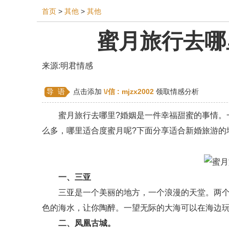
首页
>
其他
>
其他
蜜月旅行去哪
相亲
同性恋
恋爱技巧
挽回爱情
挽救
来源:明君情感
双鱼座男生
情感测试
婆媳关系
水瓶座
导 语
点击添加
\/信 :
mjzx2002
领取情感分析
爱情歌曲
爱情图片
爱情小说
巨蟹座男生
蜜月旅行去哪里?婚姻是一件幸福甜蜜的事情。一
第三者
心态
变心
感人
伤感
婚姻
么多，哪里适合度蜜月呢?下面分享适合新婚旅游的
异地恋
明星
气质
美妆
情感挽回
婚姻修复
孕早期
感情挽回
备孕
产后
一、三亚
三亚是一个美丽的地方，一个浪漫的天堂。两个人
色的海水，让你陶醉。一望无际的大海可以在海边
二、凤凰古城。