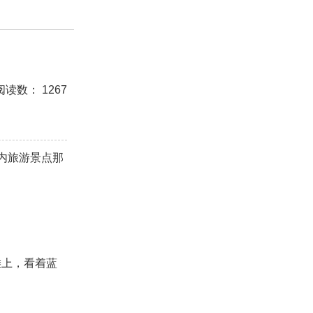
测试
美容
怀孕
分娩
交友
感情挽回
阅读数： 1267
座男生
处女座男生
爱情诗句
狮子座男生
白羊座男生
吵架
财产分割
外遇
分手
内旅游景点那
的句子
十二生肖
分手复合
梦见
抽签算命
挽回老公
产检
家庭暴力
孕中期
经营婚姻
恋
交往
搭讪
光棍节
交流沟通
约会
上，看着蓝