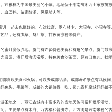
它被称为中国最美丽的小镇。地址位于湖南省湘西土家族苗族
山、血巴鸭、苗家酸汤、凤凰腊肉等。
月一起去也挺好的。布达拉宫、罗布林卡、大昭寺、小昭寺等
工艺品，还有虫草、酥油茶、甘孜黄凉粉等特产。
蜜月度假胜地。厦门有许多特色美食和有趣的景点。厦门鼓浪
日光岩园、港仔后海滨浴场、特色美食沙茶面、原巷口鱼丸、牡
都喜欢美食和火锅，可以去成都品尝。成都著名景点有武侯祠
妈妈兔头、毛菜等。成都的火锅值得一吃，蜀九香和皇城妈妈都
圣地之一。丽江古城有丰富多彩的当地民族习俗和娱乐活动。
时间。主要景点有木府、万古楼和普济寺。四方街是云南米粉的