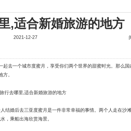
资讯
里,适合新婚旅游的地方
婚姻
爱情相关
星座情感
离婚
心情
姻缘
2021-12-27
男生
摩羯座男生
射手座男生
天蝎座男生
天秤
爱情电影
双子座男生
不和
金牛座男生
起去一个城市度蜜月，享受你们两个世界的甜蜜时光。那么国
问题
脾气
失恋挽救
情绪
时辰八字
爱情
地方。
化妆
挽留前任
避孕
挽回男友
孕妇食谱
恢复
减肥
月子
婴儿辅食
产妇食谱
同性
情感语录
情商
两性健康
其他
结婚后去三亚度蜜月是一件非常幸福的事情。两个人走在沙滩
玩水，乘船出海欣赏海景。