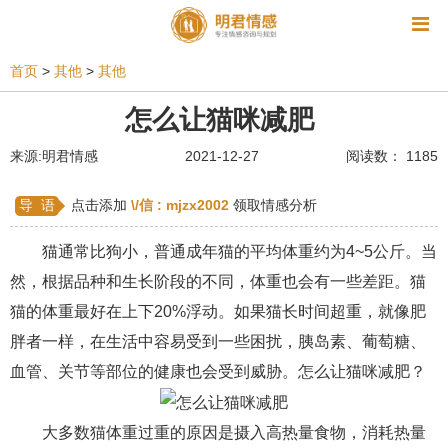
资讯
首页
>
其他
>
其他
相亲
同性恋
恋爱技巧
挽回爱情
怎么让猫咪减肥
挽救婚姻
爱情相关
星座情感
离婚
心情
来源:明君情感
2021-12-27
阅读数： 1185
姻缘测试
美容
怀孕
分娩
交友
导 语
点击添加
\/信 :
mjzx2002
领取情感分析
感情挽回
双鱼座男生
情感测试
婆媳关系
猫通常比狗小，普通成年猫的平均体重约为4~5公斤。当
水瓶座男生
摩羯座男生
射手座男生
然，根据品种和生长阶段的不同，体重也会有一些差距。猫
猫的体重最好在上下20%浮动。如果猫长时间超重，就像肥
天蝎座男生
天秤座男生
处女座男生
胖者一样，在生活中容易受到一些困扰，胰岛素、葡萄糖、
爱情诗句
狮子座男生
爱情歌曲
爱情图片
血管、关节等部位的健康也会受到威胁。怎么让猫咪减肥？
爱情小说
巨蟹座男生
爱情电影
双子座男生
大多数猫体重过重的原因是摄入高热量食物，消耗热量
不和
金牛座男生
白羊座男生
吵架