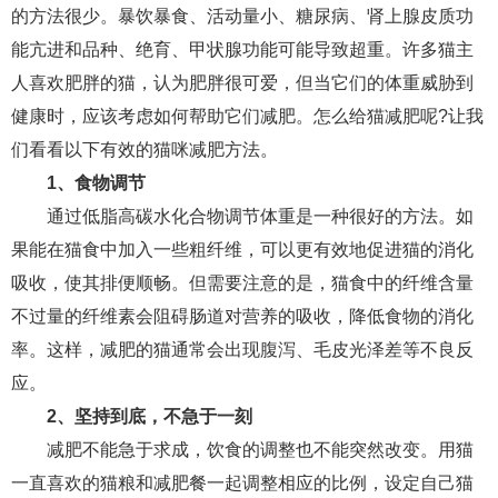
的方法很少。暴饮暴食、活动量小、糖尿病、肾上腺皮质功
财产分割
外遇
分手
第三者
心态
能亢进和品种、绝育、甲状腺功能可能导致超重。许多猫主
人喜欢肥胖的猫，认为肥胖很可爱，但当它们的体重威胁到
变心
感人
伤感
婚姻问题
脾气
健康时，应该考虑如何帮助它们减肥。怎么给猫减肥呢?让我
失恋挽救
情绪
时辰八字
爱情的句子
们看看以下有效的猫咪减肥方法。
十二生肖
分手复合
梦见
抽签算命
1、食物调节
通过低脂高碳水化合物调节体重是一种很好的方法。如
异地恋
明星
气质
美妆
情感挽回
果能在猫食中加入一些粗纤维，可以更有效地促进猫的消化
化妆
挽留前任
避孕
挽回男友
孕妇食谱
吸收，使其排便顺畅。但需要注意的是，猫食中的纤维含量
不过量的纤维素会阻碍肠道对营养的吸收，降低食物的消化
挽回老公
产检
家庭暴力
孕中期
率。这样，减肥的猫通常会出现腹泻、毛皮光泽差等不良反
经营婚姻
婚姻修复
孕早期
感情挽回
应。
备孕
产后恢复
减肥
月子
婴儿辅食
2、坚持到底，不急于一刻
减肥不能急于求成，饮食的调整也不能突然改变。用猫
产妇食谱
同性恋
交往
搭讪
光棍节
一直喜欢的猫粮和减肥餐一起调整相应的比例，设定自己猫