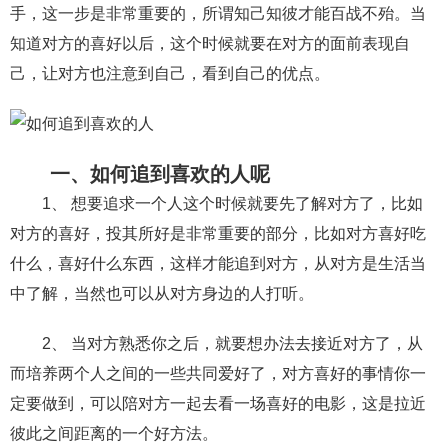
手，这一步是非常重要的，所谓知己知彼才能百战不殆。当
财产分割
外遇
分手
第三者
心态
知道对方的喜好以后，这个时候就要在对方的面前表现自
己，让对方也注意到自己，看到自己的优点。
变心
感人
伤感
婚姻问题
脾气
失恋挽救
情绪
时辰八字
爱情的句子
十二生肖
分手复合
梦见
抽签算命
一、如何追到喜欢的人呢
异地恋
明星
气质
美妆
情感挽回
1、 想要追求一个人这个时候就要先了解对方了，比如
对方的喜好，投其所好是非常重要的部分，比如对方喜好吃
化妆
挽留前任
避孕
挽回男友
孕妇食谱
什么，喜好什么东西，这样才能追到对方，从对方是生活当
挽回老公
产检
家庭暴力
孕中期
中了解，当然也可以从对方身边的人打听。
经营婚姻
婚姻修复
孕早期
感情挽回
2、 当对方熟悉你之后，就要想办法去接近对方了，从
备孕
产后恢复
减肥
月子
婴儿辅食
而培养两个人之间的一些共同爱好了，对方喜好的事情你一
定要做到，可以陪对方一起去看一场喜好的电影，这是拉近
产妇食谱
同性恋
交往
搭讪
光棍节
彼此之间距离的一个好方法。