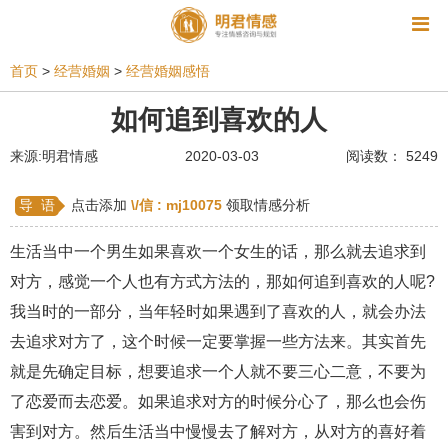
资讯
首页
>
经营婚姻
>
经营婚姻感悟
相亲
同性恋
恋爱技巧
挽回爱情
如何追到喜欢的人
挽救婚姻
爱情相关
星座情感
离婚
心情
来源:明君情感
2020-03-03
阅读数： 5249
姻缘测试
美容
怀孕
分娩
交友
导 语
点击添加
\/信 :
mj10075
领取情感分析
感情挽回
双鱼座男生
情感测试
婆媳关系
生活当中一个男生如果喜欢一个女生的话，那么就去追求到
水瓶座男生
摩羯座男生
射手座男生
对方，感觉一个人也有方式方法的，那如何追到喜欢的人呢?
我当时的一部分，当年轻时如果遇到了喜欢的人，就会办法
天蝎座男生
天秤座男生
处女座男生
去追求对方了，这个时候一定要掌握一些方法来。其实首先
爱情诗句
狮子座男生
爱情歌曲
爱情图片
就是先确定目标，想要追求一个人就不要三心二意，不要为
爱情小说
巨蟹座男生
爱情电影
双子座男生
了恋爱而去恋爱。如果追求对方的时候分心了，那么也会伤
害到对方。然后生活当中慢慢去了解对方，从对方的喜好着
不和
金牛座男生
白羊座男生
吵架