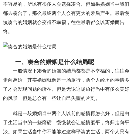
不容易的，所以有很多人会选择凑合。但如果婚姻当中我们
财产分割
外遇
分手
第三者
心态
都去凑合了，那么最终两个人会有更大的矛盾产生。最后慢
慢凑合的婚姻就会变得不幸福，往往最后都会以离婚而告
变心
感人
伤感
婚姻问题
脾气
终。
失恋挽救
情绪
时辰八字
爱情的句子
十二生肖
分手复合
梦见
抽签算命
一、凑合的婚姻是什么结局呢
异地恋
明星
气质
美妆
情感挽回
一般情况下凑合的婚姻的结局都都是不幸福的，往往会
化妆
挽留前任
避孕
挽回男友
孕妇食谱
走向离婚。其实婚姻就像是一场旅行，两个人经历的事情多
挽回老公
产检
家庭暴力
孕中期
了才会发现问题的所在。但是无论这场旅行当中有多么美好
的风景，但是总会有一些让自己失望的片刻。
经营婚姻
婚姻修复
孕早期
感情挽回
备孕
产后恢复
减肥
月子
婴儿辅食
就是一段婚姻当中两个人以前的感情再怎么好，但是由
于生活当中的一些磨砺，慢慢就会让感情磨平，终归走向平
产妇食谱
同性恋
交往
搭讪
光棍节
淡。如果生活当中你不能够过这样平淡的生活，两个人只有