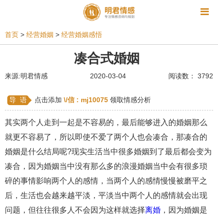
资讯
首页
>
经营婚姻
>
经营婚姻感悟
相亲
同性恋
恋爱技巧
挽回爱情
凑合式婚姻
挽救婚姻
爱情相关
星座情感
离婚
心情
来源:明君情感
2020-03-04
阅读数： 3792
姻缘测试
美容
怀孕
分娩
交友
导 语
点击添加
\/信 :
mj10075
领取情感分析
感情挽回
双鱼座男生
情感测试
婆媳关系
其实两个人走到一起是不容易的，最后能够进入的婚姻那么
水瓶座男生
摩羯座男生
射手座男生
就更不容易了，所以即使不爱了两个人也会凑合，那凑合的
婚姻是什么结局呢?现实生活当中很多婚姻到了最后都会变为
天蝎座男生
天秤座男生
处女座男生
凑合，因为婚姻当中没有那么多的浪漫婚姻当中会有很多琐
爱情诗句
狮子座男生
爱情歌曲
爱情图片
碎的事情影响两个人的感情，当两个人的感情慢慢被磨平之
爱情小说
巨蟹座男生
爱情电影
双子座男生
后，生活也会越来越平淡，平淡当中两个人的感情就会出现
问题，但往往很多人不会因为这样就选择
离婚
，因为婚姻是
不和
金牛座男生
白羊座男生
吵架