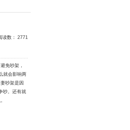
测试
美容
怀孕
分娩
交友
感情挽回
阅读数： 2771
座男生
处女座男生
爱情诗句
狮子座男生
白羊座男生
吵架
财产分割
外遇
分手
要避免吵架，
的句子
十二生肖
分手复合
梦见
抽签算命
么就会影响两
挽回老公
产检
家庭暴力
孕中期
经营婚姻
夫妻吵架是因
争吵。还有就
恋
交往
搭讪
光棍节
交流沟通
约会
执。