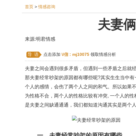
首页
>
情感咨询
夫妻俩
相亲
同性恋
恋爱技巧
挽回爱情
挽救
来源:明君情感
双鱼座男生
情感测试
婆媳关系
水瓶座
导 语
点击添加
\/信 :
mj10075
领取情感分析
爱情歌曲
爱情图片
爱情小说
巨蟹座男生
夫妻之间会遇到很多矛盾，但遇到一些矛盾之后就
第三者
心态
变心
感人
伤感
婚姻
那夫妻经常吵架的原因都有哪些呢?其实生生当中有
异地恋
明星
气质
美妆
情感挽回
个人的感情，会伤了两个人之间的和气。所以如果
为性格不合，两个人的性格比较有冲突, 一个人的
婚姻修复
孕早期
感情挽回
备孕
产后
是夫妻之间缺通通通，我们都知道沟通其实是两个
一、夫妻经常吵架的原因有哪些