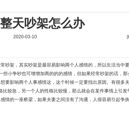
资讯
整天吵架怎么办
婚姻
爱情相关
星座情感
离婚
心情
姻缘
2020-03-10
男生
摩羯座男生
射手座男生
天蝎座男生
天秤
爱情电影
双子座男生
不和
金牛座男生
经常吵架，其实吵架是最容易影响两个人感情的，所以生活当中
问题
脾气
失恋挽救
情绪
时辰八字
爱情
一些小争吵也可增增加两的的的感情，但如果经常吵架的话，那
化妆
挽留前任
避孕
挽回男友
孕妇食谱
不想要影响两个人事感情这，这个时候一定要找出原因。有很多
性格比较急，另一个人的性格比较慢，那么就会在某件事情上引发
恢复
减肥
月子
婴儿辅食
产妇食谱
同性
人感情的一座桥梁，如果夫妻之间没有了沟通，人很容易引起争
情感语录
情商
两性健康
其他