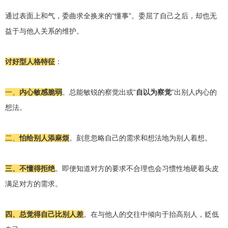
通过表面上和气，委曲求全换来的“懂事”。委屈了自己之后，却也无
益于与他人关系的维护。
讨好型人格特征
：
一、
内心敏感脆弱
。总能敏锐的察觉出或“
自以为察觉
”出别人内心的
想法。
二、
怕给
别人添麻烦
。刻意忽略自己的需求和想法地为别人着想。
三、
不懂得拒绝
。即便知道对方的要求不合理也会习惯性地硬着头皮
满足对方的需求。
四、总觉得自己比别人差
。在与他人的交往中倾向于抬高别人，贬低