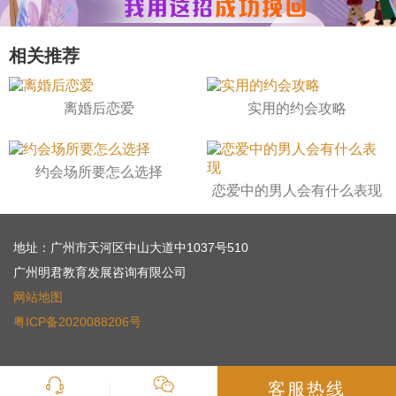
相关推荐
离婚后恋爱
实用的约会攻略
约会场所要怎么选择
恋爱中的男人会有什么表现
地址：广州市天河区中山大道中1037号510
广州明君教育发展咨询有限公司
网站地图
粤ICP备2020088206号
客服热线