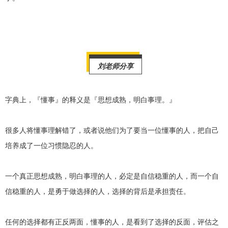
交流沟通
约会
情感语录
情商
两性健康
其他
刘老师分享
字典上，『懂事』的释义是『思想成熟，明白事理。』
很多人将懂事理解错了，或者说他们为了要当一位懂事的人，把自己
培养成了一位习惯隐忍的人。
一个真正思想成熟，明白事理的人，必定是自信稳重的人，而一个自
信稳重的人，是勇于做选择的人，选择的背后是承担责任。
任何的选择都有正反两面，懂事的人，是看到了选择的反面，评估之